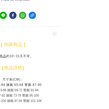
[
預購商品
]
商品
約10~31天不等。
[
商品詳情
]
尺寸表(CM)：
-84 腰圍:65-68 臀圍:87-90
3-88 腰圍:69-72 臀圍:91-94
-92 腰圍:73-78 臀圍:95-100
-100 腰圍:87-94 臀圍:101-106