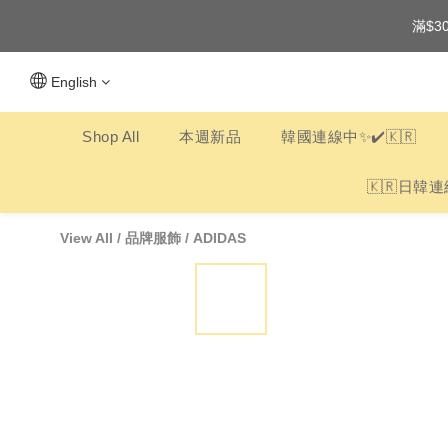
滿$3
English
Shop All
本週新品
韓國連線中✨✔️🇰🇷
🇰🇷日韓連
View All
/
品牌服飾
/
ADIDAS