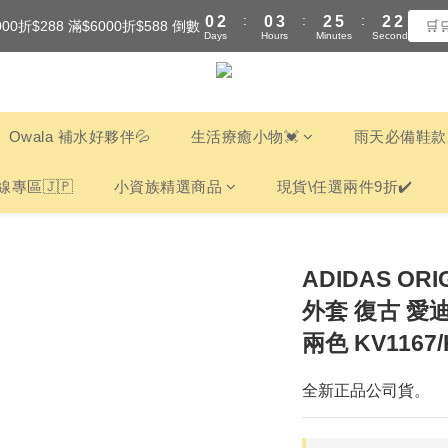
:
:
:
0
2
0
3
2
5
2
2
000折$288 滿$6000折$588 倒數
全館滿$3000享『超商』免運費
🛒
Days
Hours
Minutes
Seconds
1
2
1
4
1
1
0
1
0
3
0
0
全館滿$3000享『超商』免運費
0
2
1
0
Owala 補水好夥伴💦
生活療癒小物💓
雨天必備鞋款
線專區🇯🇵
小資族精選商品
現貨\任選兩件9折✔️
ADIDAS OR
外套 復古 愛迪達
兩色 KV1167/
全新正品公司貨。