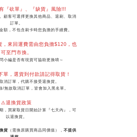
會有『砍單』、『缺貨』風險!!!
。顧客可選擇更換其他商品、退刷、取消
訂單。
金額，不包含刷卡時您負擔的手續費。
貨，來回運費需由您負擔$120，也
可至門市換。
問小編是否有現貨可協助更換唷～
再下單，選貨到付款請記得取貨！
取消訂單，代購不接受退換貨。
錄/無故取消訂單，皆會加入黑名單。
⚠️退換貨政策
期，買家取貨日開始計算『七天內』，可
以退換貨。
換貨
（需換原購買商品同價值），
不提供
退貨
。