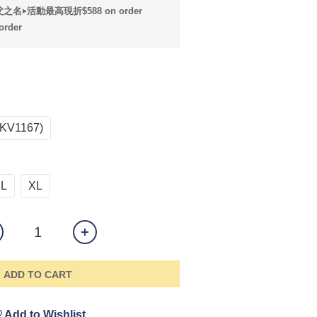
之名‣活動最高現折$588 on order
rder
KV1167)
L
XL
ADD TO CART
Add to Wishlist