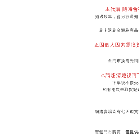
⚠️代購 隨時
如遇砍單，會另行通知
刷卡退刷金額為商品
⚠️因個人因素需換
至門市換需先詢
⚠️請想清楚後
下單後不接受
如有兩次未取貨紀
網路賣場皆有七天鑑賞
實體門市購買，
僅提供