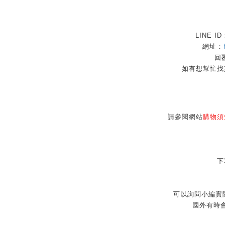
LINE I
網址：
回覆
如有想幫忙找
請參閱網站
購物須
下
可以詢問小編實
國外有時