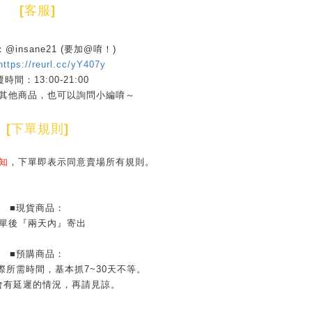
[
客服
]
D：@insane21 (要加@唷！)
https://reurl.cc/yY407y
時間：13:00-21:00
其他商品，也可以詢問小編唷～
[
下單規則
]
知
，下單即表示同意賣場所有規則。
■現貨商品：
單後『兩天內』寄出
■預購商品：
際所需時間，基本抓7~30天不等。
會有延遲的情況，再請見諒。