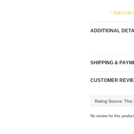
＊預購/代購
ADDITIONAL DETA
SHIPPING & PAYM
CUSTOMER REVI
No review for this produc