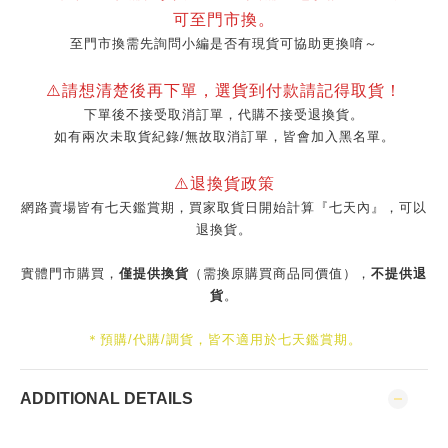
可至門市換。
至門市換需先詢問小編是否有現貨可協助更換唷～
⚠️請想清楚後再下單，選貨到付款請記得取貨！
下單後不接受取消訂單，代購不接受退換貨。
如有兩次未取貨紀錄/無故取消訂單，皆會加入黑名單。
⚠️退換貨政策
網路賣場皆有七天鑑賞期，買家取貨日開始計算『七天內』，可以
退換貨。
實體門市購買，
僅提供換貨
（需換原購買商品同價值），
不提供退
貨
。
＊預購/代購/調貨，皆不適用於七天鑑賞期。
ADDITIONAL DETAILS