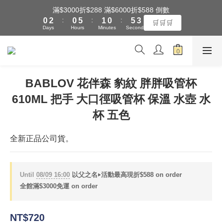
4
1
3
1
6
2
1
6
滿$3000折$288 滿$6000折$588 倒數
全館滿$3000享『超商』免運費
3
:
:
:
0
2
0
5
1
0
5
🛒🛒🛒
Days
Hours
Minutes
Seconds
2
1
4
0
4
1
0
3
3
0
2
2
全館滿$3000享『超商』免運費
1
1
0
0
BABLOV 花伴森 豹紋 胖胖吸管杯
610ML 把手 大口徑吸管杯 保溫 水壺 水
杯 五色
全新正品公司貨。
Until
08/09 16:00
以父之名‣活動最高現折$588 on order
全館滿$3000免運 on order
NT$720