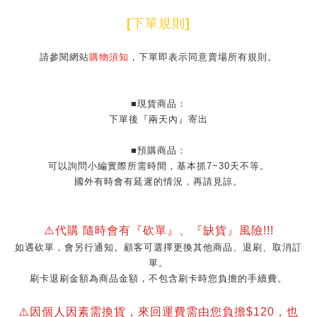
[
下單規則
]
請參閱網站
購物須知
，下單即表示同意賣場所有規則。
■現貨商品：
下單後『兩天內』寄出
■預購商品：
可以詢問小編實際所需時間，基本抓7~30天不等。
國外有時會有延遲的情況，再請見諒。
⚠️代購 隨時會有『砍單』、『缺貨』風險!!!
如遇砍單，會另行通知。顧客可選擇更換其他商品、退刷、取消訂
單。
刷卡退刷金額為商品金額，不包含刷卡時您負擔的手續費。
⚠️因個人因素需換貨，來回運費需由您負擔$120，也