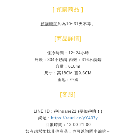
[
預購商品
]
預購時間
約為10~31天不等。
[
商品詳情
]
保冷時間：12~24小時
外殼：304不銹鋼 內殼：316不銹鋼
容量：610ml
尺寸：高18CM 寬9.6CM
產地：中國
[
客服
]
LINE ID：@insane21 (要加@唷！)
網址：
https://reurl.cc/yY407y
回覆時間：13:00-21:00
如有想幫忙找其他商品，也可以詢問小編唷～