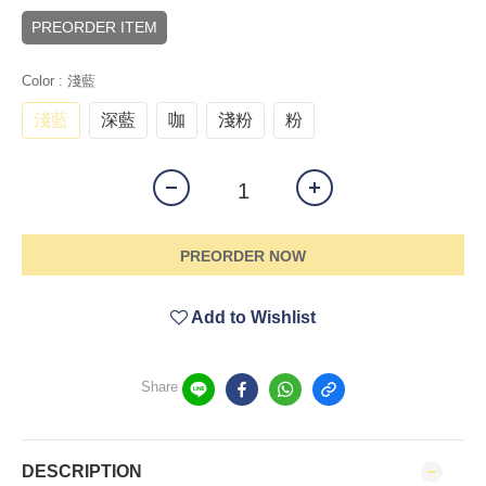
PREORDER ITEM
Color
: 淺藍
淺藍
深藍
咖
淺粉
粉
PREORDER NOW
Add to Wishlist
Share
DESCRIPTION