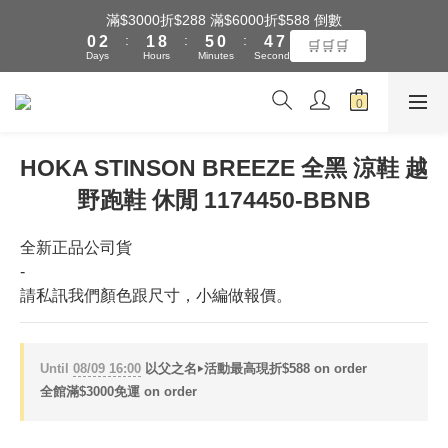
8
1
3
2
9
6
1
5
滿$3000折$288 滿$6000折$588 倒數
7
全館滿$3000享『超商』免運費
:
:
:
0
2
1
8
5
0
4
🛒🛒🛒
6
Days
Hours
Minutes
Seconds
1
0
7
4
3
5
0
6
3
2
4
5
2
1
全館滿$3000享『超商』免運費
3
4
1
0
2
3
0
HOKA STINSON BREEZE 全黑 涼鞋 越
1
2
0
野跑鞋 休閒 1174450-BBNB
1
0
全新正品公司貨
-
請私訊我們顏色跟尺寸，小編做報價。
Until
08/09 16:00
以父之名‣活動最高現折$588 on order
全館滿$3000免運 on order