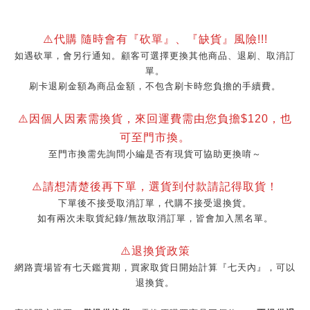
⚠️代購 隨時會有『砍單』、『缺貨』風險!!!
如遇砍單，會另行通知。顧客可選擇更換其他商品、退刷、取消訂
單。
刷卡退刷金額為商品金額，不包含刷卡時您負擔的手續費。
⚠️因個人因素需換貨，來回運費需由您負擔$120，也
可至門市換。
至門市換需先詢問小編是否有現貨可協助更換唷～
⚠️請想清楚後再下單，選貨到付款請記得取貨！
下單後不接受取消訂單，代購不接受退換貨。
如有兩次未取貨紀錄/無故取消訂單，皆會加入黑名單。
⚠️退換貨政策
網路賣場皆有七天鑑賞期，買家取貨日開始計算『七天內』，可以
退換貨。