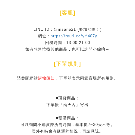
[
客服
]
LINE ID：@insane21 (要加@唷！)
網址：
https://reurl.cc/yY407y
回覆時間：13:00-21:00
如有想幫忙找其他商品，也可以詢問小編唷～
[
下單規則
]
請參閱網站
購物須知
，下單即表示同意賣場所有規則。
■現貨商品：
下單後『兩天內』寄出
■預購商品：
可以詢問小編實際所需時間，基本抓7~30天不等。
國外有時會有延遲的情況，再請見諒。