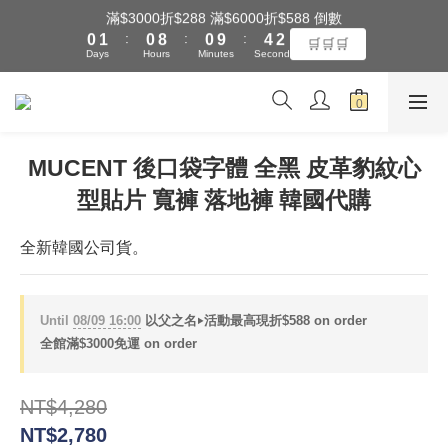
:
:
:
0
1
0
8
0
9
4
2
🛒🛒🛒
Days
Hours
Minutes
Seconds
全館滿$3000享『超商』免運費
0
7
8
3
1
6
7
2
0
5
6
1
全館滿$3000享『超商』免運費
4
5
0
3
4
2
3
MUCENT 後口袋字體 全黑 皮革豹紋心
1
2
0
1
型貼片 寬褲 落地褲 韓國代購
0
全新韓國公司貨。
Until
08/09 16:00
以父之名‣活動最高現折$588 on order
全館滿$3000免運 on order
NT$4,280
NT$2,780