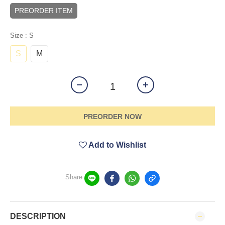
PREORDER ITEM
Size
: S
S
M
PREORDER NOW
Add to Wishlist
Share
DESCRIPTION