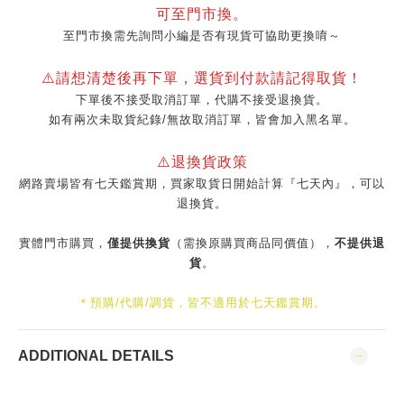
可至門市換。
至門市換需先詢問小編是否有現貨可協助更換唷～
⚠️請想清楚後再下單，選貨到付款請記得取貨！
下單後不接受取消訂單，代購不接受退換貨。
如有兩次未取貨紀錄/無故取消訂單，皆會加入黑名單。
⚠️退換貨政策
網路賣場皆有七天鑑賞期，買家取貨日開始計算『七天內』，可以
退換貨。
實體門市購買，
僅提供換貨
（需換原購買商品同價值），
不提供退
貨
。
＊預購/代購/調貨，皆不適用於七天鑑賞期。
ADDITIONAL DETAILS