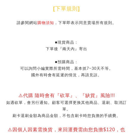
[
下單規則
]
請參閱網站
購物須知
，下單即表示同意賣場所有規則。
■現貨商品：
下單後『兩天內』寄出
■預購商品：
可以詢問小編實際所需時間，基本抓7~30天不等。
國外有時會有延遲的情況，再請見諒。
⚠️代購 隨時會有『砍單』、『缺貨』風險!!!
如遇砍單，會另行通知。顧客可選擇更換其他商品、退刷、取消訂
單。
刷卡退刷金額為商品金額，不包含刷卡時您負擔的手續費。
⚠️因個人因素需換貨，來回運費需由您負擔$120，也