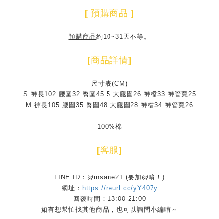
[
預購商品
]
預購商品
約10~31天不等。
[
商品詳情
]
尺寸表(CM)
S 褲長102 腰圍32 臀圍45.5 大腿圍26 褲檔33 褲管寬25
M 褲長105 腰圍35 臀圍48 大腿圍28 褲檔34 褲管寬26
100%棉
[
客服
]
LINE ID：@insane21 (要加@唷！)
網址：
https://reurl.cc/yY407y
回覆時間：13:00-21:00
如有想幫忙找其他商品，也可以詢問小編唷～