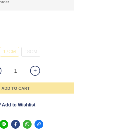
rder
17CM
18CM
ADD TO CART
Add to Wishlist