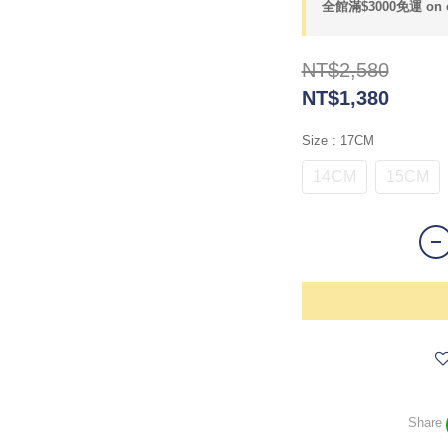
全館滿$3000免運 on o
NT$2,580
NT$1,380
Size
: 17CM
14CM
15CM
Share