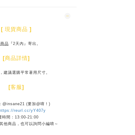
[
現貨商品
]
貨商品
『2天內』寄出。
[
商品詳情
]
，建議選購平常著用尺寸。
[
客服
]
D：@insane21 (要加@唷！)
https://reurl.cc/yY407y
時間：13:00-21:00
其他商品，也可以詢問小編唷～