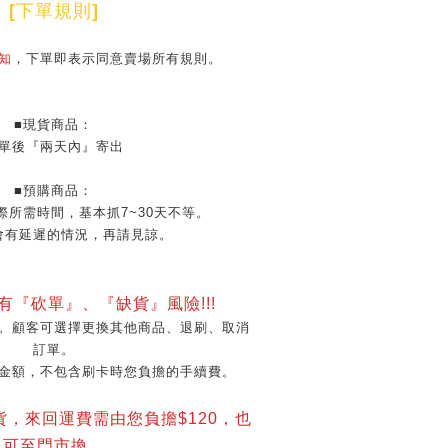
[
下單規則
]
知
，下單即表示同意賣場所有規則。
■現貨商品：
單後『兩天內』寄出
■預購商品：
際所需時間，基本抓7~30天不等。
會有延遲的情況，再請見諒。
會有『砍單』、『缺貨』風險!!!
。顧客可選擇更換其他商品、退刷、取消
訂單。
金額，不包含刷卡時您負擔的手續費。
貨，來回運費需由您負擔$120，也
可至門市換。