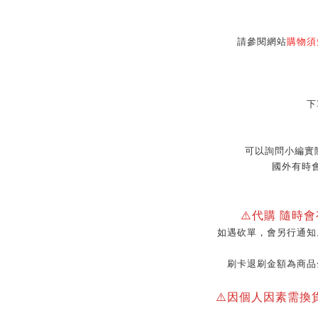
請參閱網站
購物須
下
可以詢問小編實
國外有時
⚠️代購 隨時
如遇砍單，會另行通知
刷卡退刷金額為商品
⚠️因個人因素需換