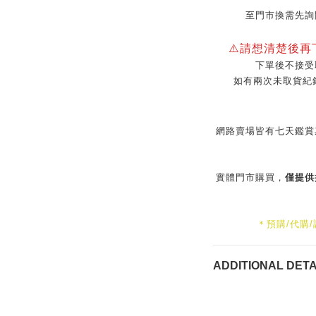
至門市換需先詢
⚠️請想清楚後
下單後不接受
如有兩次未取貨紀
網路賣場皆有七天鑑賞
實體門市購買，
僅提供
＊預購/代購
ADDITIONAL DETA