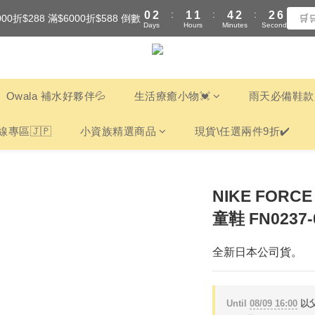
:
:
:
0
2
1
1
4
2
2
5
000折$288 滿$6000折$588 倒數
全館滿$3000享『超商』免運費
🛒
Days
Hours
Minutes
Seconds
1
0
0
3
1
1
4
0
2
0
0
3
全館滿$3000享『超商』免運費
1
2
0
1
0
Owala 補水好夥伴💦
生活療癒小物💓
雨天必備鞋款
線專區🇯🇵
小資族精選商品
現貨\任選兩件9折✔️
NIKE FORC
童鞋 FN0237-
全新日本公司貨。
Until
08/09 16:00
以父