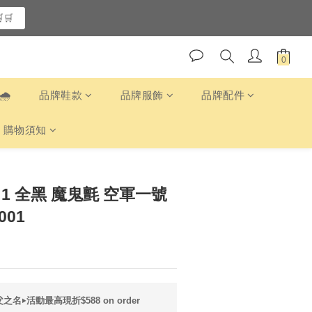
🛒
️
品牌鞋款
品牌服飾
品牌配件
購物須知
E 1 全黑 魔鬼氈 空軍一號
001
之名‣活動最高現折$588 on order