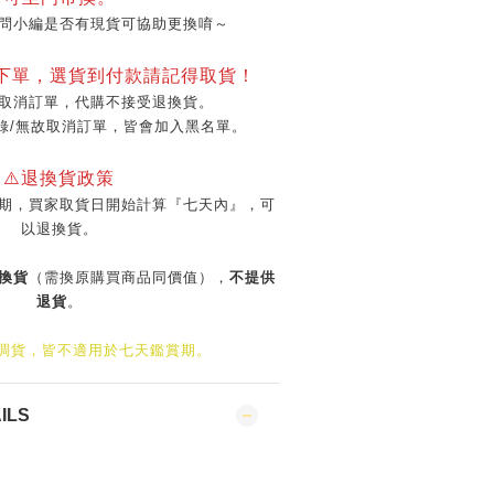
問小編是否有現貨可協助更換唷～
再下單，選貨到付款請記得取貨！
取消訂單，代購不接受退換貨。
錄/無故取消訂單，皆會加入黑名單。
⚠️退換貨政策
期，買家取貨日開始計算『七天內』，可
以退換貨。
換貨
（需換原購買商品同價值），
不提供
退貨
。
/調貨，皆不適用於七天鑑賞期。
ILS