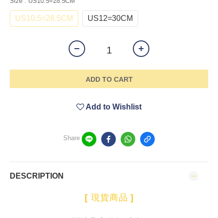
Size
: US10.5=28.5CM
US10.5=28.5CM
US12=30CM
ADD TO CART
Add to Wishlist
Share
DESCRIPTION
[
現貨商品
]