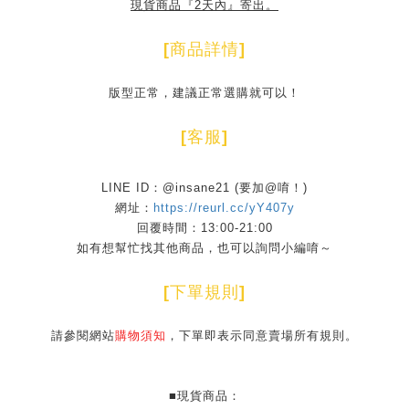
現貨商品『2天內』寄出。
[
商品詳情
]
版型正常，建議正常選購就可以！
[
客服
]
LINE ID：@insane21 (要加@唷！)
網址：
https://reurl.cc/yY407y
回覆時間：13:00-21:00
如有想幫忙找其他商品，也可以詢問小編唷～
[
下單規則
]
請參閱網站
購物須知
，下單即表示同意賣場所有規則。
■現貨商品：