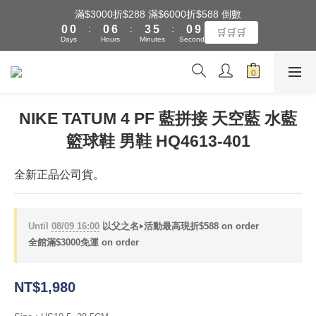
1
1
1
7
4
6
1
滿$3000折$288 滿$6000折$588 倒數
全館滿$3000享『超商』免運費
:
:
:
0
0
0
6
3
5
0
9
🛒🛒🛒
Days
Hours
Minutes
Seconds
5
2
4
8
4
1
3
7
3
0
2
6
全館滿$3000享『超商』免運費
2
1
5
1
0
4
NIKE TATUM 4 PF 藍拼接 天空藍 水藍
0
3
籃球鞋 男鞋 HQ4613-401
2
1
0
全新正品公司貨。
Until
08/09 16:00
以父之名‣活動最高現折$588 on order
全館滿$3000免運 on order
NT$1,980