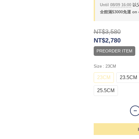
Until
08/09 16:00
以父
全館滿$3000免運 on o
NT$3,580
NT$2,780
PREORDER ITEM
Size
: 23CM
23CM
23.5CM
25.5CM