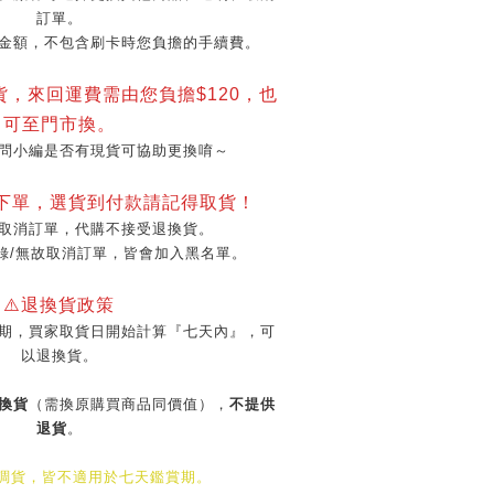
訂單。
金額，不包含刷卡時您負擔的手續費。
貨，來回運費需由您負擔$120，也
可至門市換。
問小編是否有現貨可協助更換唷～
再下單，選貨到付款請記得取貨！
取消訂單，代購不接受退換貨。
錄/無故取消訂單，皆會加入黑名單。
⚠️退換貨政策
期，買家取貨日開始計算『七天內』，可
以退換貨。
換貨
（需換原購買商品同價值），
不提供
退貨
。
/調貨，皆不適用於七天鑑賞期。