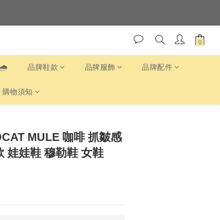
🛒
️
品牌鞋款
品牌服飾
品牌配件
購物須知
DCAT MULE 咖啡 抓皺感
款 娃娃鞋 穆勒鞋 女鞋