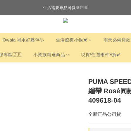
3
4
4
4
5
8
5
9
全館滿$3000享『超商』免運費
生活需要來點可愛🫶🏻🛒
2
3
3
3
4
7
4
8
1
2
2
2
3
6
3
7
:
:
:
0
1
1
1
2
5
2
6
000折$288 滿$6000折$588 倒數
🛒
Days
Hours
Minutes
Seconds
0
0
0
1
4
1
5
0
3
0
4
全館滿$3000享『超商』免運費
Owala 補水好夥伴💦
生活療癒小物💓
雨天必備鞋款
2
3
1
2
0
1
線專區🇯🇵
小資族精選商品
現貨\任選兩件9折✔️
0
PUMA SPEE
繃帶 Rosé同
409618-04
全新正品公司貨