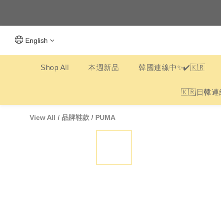
滿$3
English
Shop All
本週新品
韓國連線中✨✔️🇰🇷
🇰🇷日韓連
View All
/
品牌鞋款
/
PUMA