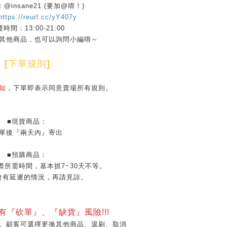
D：@insane21 (要加@唷！)
https://reurl.cc/yY407y
時間：13:00-21:00
其他商品，也可以詢問小編唷～
[
下單規則
]
知
，下單即表示同意賣場所有規則。
■現貨商品：
單後『兩天內』寄出
■預購商品：
際所需時間，基本抓7~30天不等。
會有延遲的情況，再請見諒。
會有『砍單』、『缺貨』風險!!!
。顧客可選擇更換其他商品、退刷、取消