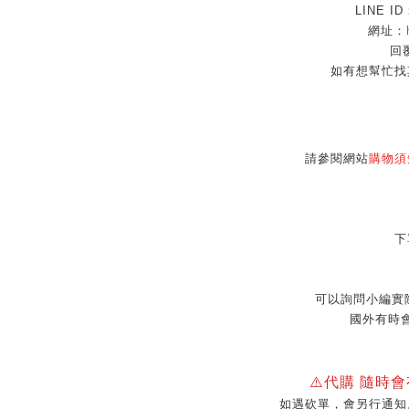
LINE I
網址：
回覆
如有想幫忙找
請參閱網站
購物須
下
可以詢問小編實
國外有時
⚠️代購 隨時
如遇砍單，會另行通知