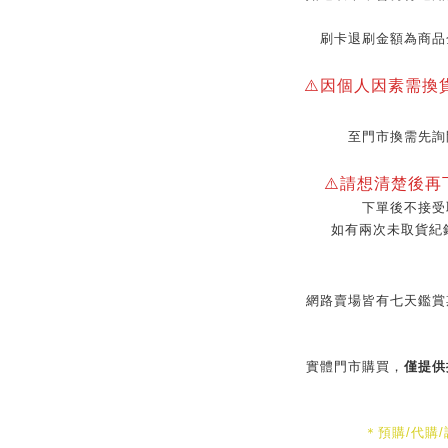
刷卡退刷金額為商品
⚠️因個人因素需換
至門市換需先詢
⚠️請想清楚後
下單後不接受
如有兩次未取貨紀
網路賣場皆有七天鑑賞
實體門市購買，
僅提供
＊預購/代購