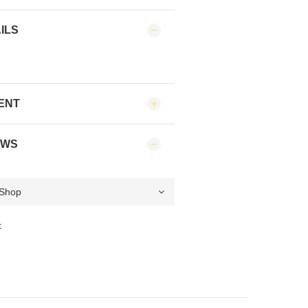
ILS
ENT
EWS
t