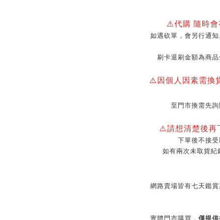
⚠️代購 隨時
如遇砍單，會另行通知
刷卡退刷金額為商品
⚠️因個人因素需換
至門市換需先詢
⚠️請想清楚後
下單後不接受
如有兩次未取貨紀
網路賣場皆有七天鑑賞
實體門市購買，
僅提供