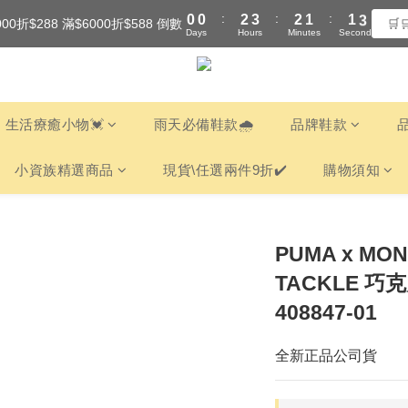
:
:
:
0
0
2
3
2
1
1
3
000折$288 滿$6000折$588 倒數
全館滿$3000享『超商』免運費
🛒
Days
Hours
Minutes
Seconds
1
2
1
0
0
2
0
1
0
1
全館滿$3000享『超商』免運費
0
0
生活療癒小物💓
雨天必備鞋款🌧️
品牌鞋款
小資族精選商品
現貨\任選兩件9折✔️
購物須知
PUMA x MON
TACKLE 巧
408847-01
全新正品公司貨