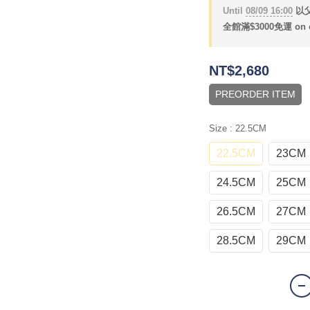
Until
08/09 16:00
以父
全館滿$3000免運 on o
NT$2,680
PREORDER ITEM
Size
: 22.5CM
22.5CM
23CM
24.5CM
25CM
26.5CM
27CM
28.5CM
29CM