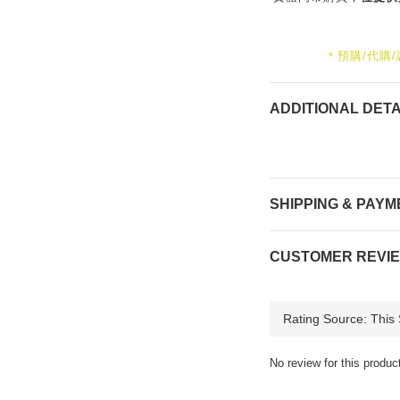
＊預購/代購
ADDITIONAL DETA
SHIPPING & PAYM
CUSTOMER REVI
No review for this produc