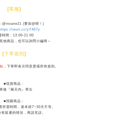
[
客服
]
D：@insane21 (要加@唷！)
https://reurl.cc/yY407y
時間：13:00-21:00
其他商品，也可以詢問小編唷～
[
下單規則
]
知
，下單即表示同意賣場所有規則。
■現貨商品：
單後『兩天內』寄出
■預購商品：
際所需時間，基本抓7~30天不等。
會有延遲的情況，再請見諒。