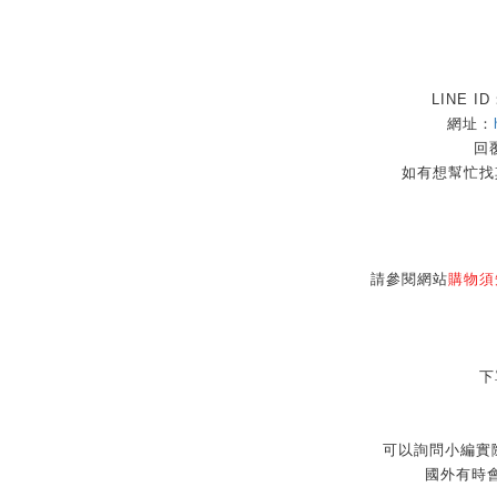
LINE I
網址：
回覆
如有想幫忙找
請參閱網站
購物須
下
可以詢問小編實
國外有時