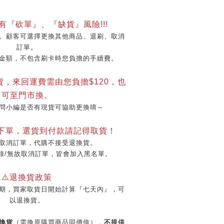
會有『砍單』、『缺貨』風險!!!
。顧客可選擇更換其他商品、退刷、取消
訂單。
金額，不包含刷卡時您負擔的手續費。
貨，來回運費需由您負擔$120，也
可至門市換。
問小編是否有現貨可協助更換唷～
再下單，選貨到付款請記得取貨！
取消訂單，代購不接受退換貨。
錄/無故取消訂單，皆會加入黑名單。
⚠️退換貨政策
期，買家取貨日開始計算『七天內』，可
以退換貨。
換貨
（需換原購買商品同價值），
不提供