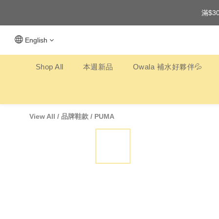
滿$3
English
Shop All
本週新品
Owala 補水好夥伴💦
View All
/
品牌鞋款
/
PUMA