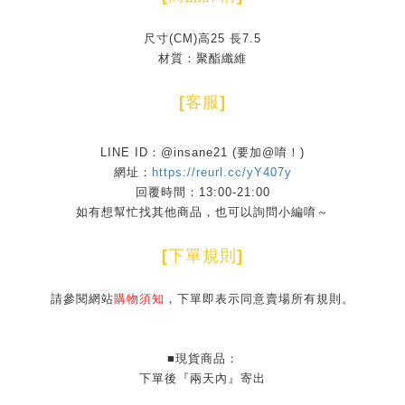
尺寸(CM)高25 長7.5
材質：聚酯纖維
[
客服
]
LINE ID：@insane21 (要加@唷！)
網址：
https://reurl.cc/yY407y
回覆時間：13:00-21:00
如有想幫忙找其他商品，也可以詢問小編唷～
[
下單規則
]
請參閱網站
購物須知
，下單即表示同意賣場所有規則。
■現貨商品：
下單後『兩天內』寄出