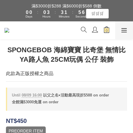
1
1
1
4
4
2
6
6
滿$3000折$288 滿$6000折$588 倒數
全館滿$3000享『超商』免運費
:
:
:
0
0
0
3
3
1
5
5
🛒🛒🛒
Days
Hours
Minutes
Seconds
2
2
0
4
4
1
1
3
3
0
0
2
2
全館滿$3000享『超商』免運費
1
1
0
0
SPONGEBOB 海綿寶寶 比奇堡 無情比
YA路人魚 25CM玩偶 公仔 裝飾
此款為正版授權之商品
Until
08/09 16:00
以父之名‣活動最高現折$588 on order
全館滿$3000免運 on order
NT$450
PREORDER ITEM