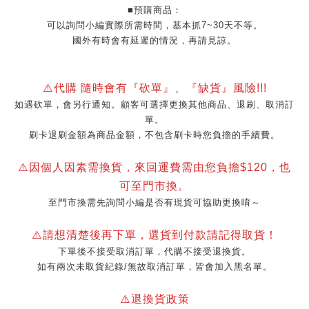
■預購商品：
可以詢問小編實際所需時間，基本抓7~30天不等。
國外有時會有延遲的情況，再請見諒。
⚠️代購 隨時會有『砍單』、『缺貨』風險!!!
如遇砍單，會另行通知。顧客可選擇更換其他商品、退刷、取消訂
單。
刷卡退刷金額為商品金額，不包含刷卡時您負擔的手續費。
⚠️因個人因素需換貨，來回運費需由您負擔$120，也
可至門市換。
至門市換需先詢問小編是否有現貨可協助更換唷～
⚠️請想清楚後再下單，選貨到付款請記得取貨！
下單後不接受取消訂單，代購不接受退換貨。
如有兩次未取貨紀錄/無故取消訂單，皆會加入黑名單。
⚠️退換貨政策