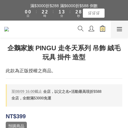
1
1
3
3
2
4
3
9
滿$3000折$288 滿$6000折$588 倒數
全館滿$3000享『超商』免運費
:
:
:
0
0
2
2
1
3
2
8
🛒🛒🛒
日
時
分
秒
1
1
0
2
1
7
0
0
1
0
6
0
5
全館滿$3000享『超商』免運費
4
3
企鵝家族 PINGU 走冬天系列 吊飾 絨毛
2
玩具 掛件 造型
1
0
此款為正版授權之商品。
至
08/09 16:00
截止
全店，以父之名‣活動最高現折$588
全店，全館滿$3000免運
NT$399
預購商品