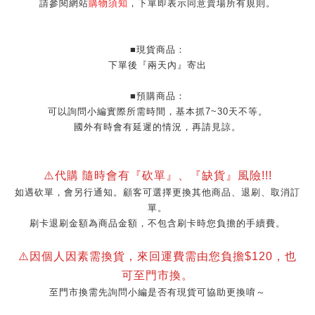
請參閱網站
購物須知
，下單即表示同意賣場所有規則。
■現貨商品：
下單後『兩天內』寄出
■預購商品：
可以詢問小編實際所需時間，基本抓7~30天不等。
國外有時會有延遲的情況，再請見諒。
⚠️代購 隨時會有『砍單』、『缺貨』風險!!!
如遇砍單，會另行通知。顧客可選擇更換其他商品、退刷、取消訂
單。
刷卡退刷金額為商品金額，不包含刷卡時您負擔的手續費。
⚠️因個人因素需換貨，來回運費需由您負擔$120，也
可至門市換。
至門市換需先詢問小編是否有現貨可協助更換唷～