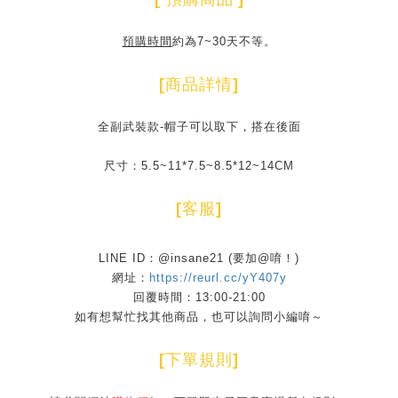
預購時間
約為7~30天不等。
[
商品詳情
]
全副武裝款-帽子可以取下，搭在後面
尺寸：5.5~11*7.5~8.5*12~14CM
[
客服
]
LINE ID：@insane21 (要加@唷！)
網址：
https://reurl.cc/yY407y
回覆時間：13:00-21:00
如有想幫忙找其他商品，也可以詢問小編唷～
[
下單規則
]