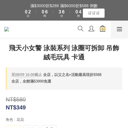
1
3
1
7
4
7
1
5
滿$3000折$288 滿$6000折$588 倒數
全館滿$3000享『超商』免運費
:
:
:
0
2
0
6
3
6
0
4
🛒🛒🛒
日
時
分
秒
1
5
2
5
3
0
4
1
4
2
3
0
3
1
全館滿$3000享『超商』免運費
2
2
0
1
1
飛天小女警 泳裝系列 泳圈可拆卸 吊飾
0
0
絨毛玩具 卡通
至
08/09 16:00
截止
全店，以父之名‣活動最高現折$588
全店，全館滿$3000免運
NT$580
NT$349
角色
: 花花