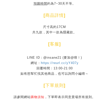
預購時間
約為7~30天不等。
[
商品詳情
]
尺寸高約17CM
共九款，其中一款為隱藏款。
[
客服
]
LINE ID：@insane21 (要加@唷！)
網址：
https://reurl.cc/yY407y
回覆時間：13:00-21:00
如有想幫忙找其他商品，也可以詢問小編唷～
[
下單規則
]
請參閱網站
購物須知
，下單即表示同意賣場所有規則。