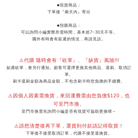
■現貨商品：
下單後『兩天內』寄出
■預購商品：
可以詢問小編實際所需時間，基本抓7~30天不等。
國外有時會有延遲的情況，再請見諒。
⚠️代購 隨時會有『砍單』、『缺貨』風險!!!
如遇砍單，會另行通知。顧客可選擇更換其他商品、退刷、取消訂
單。
刷卡退刷金額為商品金額，不包含刷卡時您負擔的手續費。
⚠️因個人因素需換貨，來回運費需由您負擔$120，也
可至門市換。
至門市換需先詢問小編是否有現貨可協助更換唷～
⚠️請想清楚後再下單，選貨到付款請記得取貨！
下單後不接受取消訂單，代購不接受退換貨。