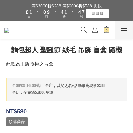
1
2
1
5
2
5
8
滿$3000折$288 滿$6000折$588 倒數
全館滿$3000享『超商』免運費
:
:
:
0
1
0
9
4
1
4
7
🛒🛒🛒
日
時
分
秒
0
8
3
0
3
6
7
2
2
5
6
1
1
4
全館滿$3000享『超商』免運費
5
0
0
3
4
2
麵包超人 聖誕節 絨毛 吊飾 盲盒 隨機
3
1
2
0
此款為正版授權之盲盒。
1
0
至
08/09 16:00
截止
全店，以父之名‣活動最高現折$588
全店，全館滿$3000免運
NT$580
預購商品