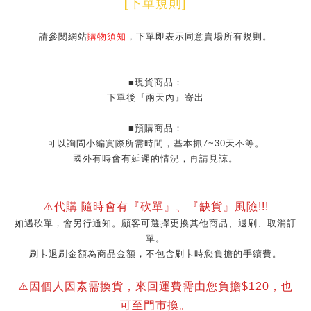
[
下單規則
]
請參閱網站
購物須知
，下單即表示同意賣場所有規則。
■現貨商品：
下單後『兩天內』寄出
■預購商品：
可以詢問小編實際所需時間，基本抓7~30天不等。
國外有時會有延遲的情況，再請見諒。
⚠️代購 隨時會有『砍單』、『缺貨』風險!!!
如遇砍單，會另行通知。顧客可選擇更換其他商品、退刷、取消訂
單。
刷卡退刷金額為商品金額，不包含刷卡時您負擔的手續費。
⚠️因個人因素需換貨，來回運費需由您負擔$120，也
可至門市換。