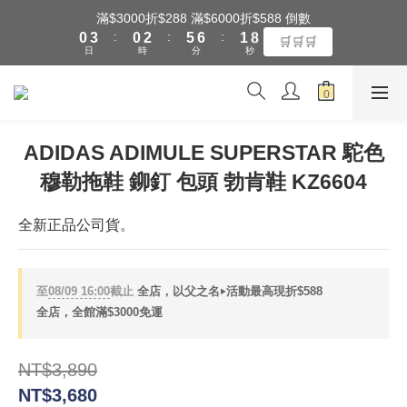
1
4
1
3
6
7
2
9
滿$3000折$288 滿$6000折$588 倒數
全館滿$3000享『超商』免運費
:
:
:
0
3
0
2
5
6
1
8
🛒🛒🛒
日
時
分
秒
2
1
4
5
0
7
1
0
3
4
6
0
2
3
5
全館滿$3000享『超商』免運費
1
2
4
0
1
3
ADIDAS ADIMULE SUPERSTAR 駝色
0
2
穆勒拖鞋 鉚釘 包頭 勃肯鞋 KZ6604
1
0
全新正品公司貨。
至
08/09 16:00
截止
全店，以父之名‣活動最高現折$588
全店，全館滿$3000免運
NT$3,890
NT$3,680