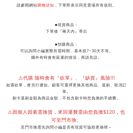
請參閱網站
購物須知
，下單即表示同意賣場所有規則。
■現貨商品：
下單後『兩天內』寄出
■預購商品：
可以詢問小編實際所需時間，基本抓7~30天不等。
國外有時會有延遲的情況，再請見諒。
⚠️代購 隨時會有『砍單』
、『缺貨』風險!!!
如遇砍單，會另行通知。顧客可選擇更換其他商品、退刷、取消訂
單。
刷卡退刷金額為商品金額，不包含刷卡時您負擔的手續費。
⚠️因個人因素需換貨，來回運費需由您負擔$120，也
可至門市換。
至門市換需先詢問小編是否有現貨可協助更換唷～