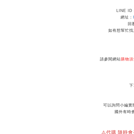
LINE I
網址：
回覆
如有想幫忙找
請參閱網站
購物須
下
可以詢問小編實
國外有時
⚠️代購 隨時