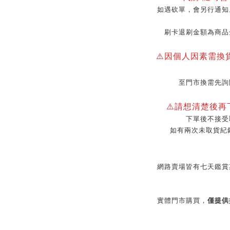
如遇砍單，會另行通知
刷卡退刷金額為商品
⚠️因個人因素需換
至門市換需先詢
⚠️請想清楚後
下單後不接受
如有兩次未取貨紀
網路賣場皆有七天鑑賞
實體門市購買，
僅提供