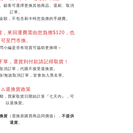
。顧客可選擇更換其他商品、退刷、取消
訂單。
金額，不包含刷卡時您負擔的手續費。
貨，來回運費需由您負擔$120，也
可至門市換。
問小編是否有現貨可協助更換唷～
再下單，選貨到付款請記得取貨！
取消訂單，代購不接受退換貨。
錄/無故取消訂單，皆會加入黑名單。
⚠️退換貨政策
期，買家取貨日開始計算『七天內』，可
以退換貨。
換貨
（需換原購買商品同價值），
不提供
退貨
。