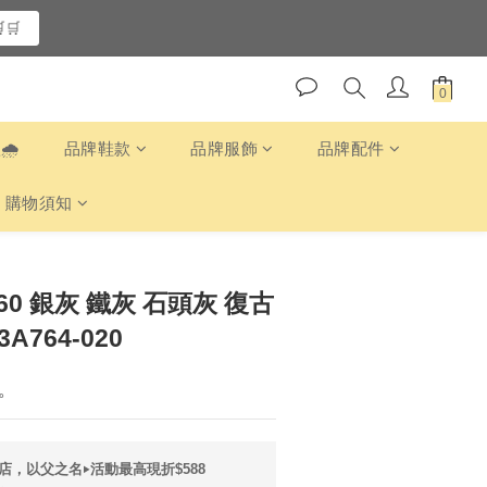
🛒
️
品牌鞋款
品牌服飾
品牌配件
購物須知
2160 銀灰 鐵灰 石頭灰 復古
A764-020
。
店，以父之名‣活動最高現折$588