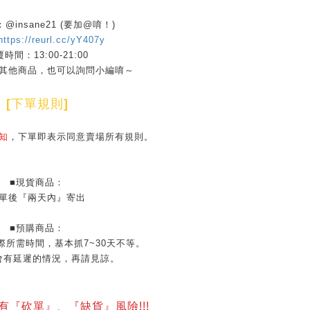
D：@insane21 (要加@唷！)
https://reurl.cc/yY407y
時間：13:00-21:00
其他商品，也可以詢問小編唷～
[
下單規則
]
知
，下單即表示同意賣場所有規則。
■現貨商品：
單後『兩天內』寄出
■預購商品：
際所需時間，基本抓7~30天不等。
會有延遲的情況，再請見諒。
會有『砍單』、『缺貨』風險!!!