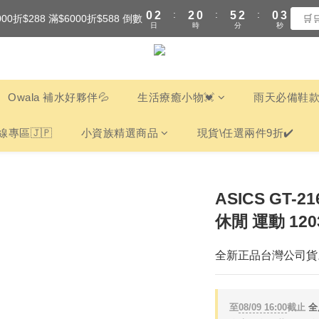
:
:
:
0
2
2
0
5
2
0
2
000折$288 滿$6000折$588 倒數
全館滿$3000享『超商』免運費
🛒
日
時
分
秒
1
1
4
1
1
0
0
3
0
0
全館滿$3000享『超商』免運費
2
1
0
Owala 補水好夥伴💦
生活療癒小物💓
雨天必備鞋款
線專區🇯🇵
小資族精選商品
現貨\任選兩件9折✔️
ASICS GT-
休閒 運動 1203
全新正品台灣公司貨
至
08/09 16:00
截止
全