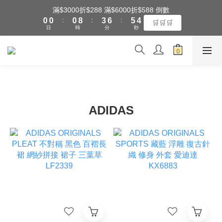
1
1
1
9
4
7
6
5
滿$3000折$288 滿$6000折$588 倒數
全館滿$3000享『超商』免運費
:
:
:
0
0
0
8
3
6
5
4
🛒🛒🛒
日
時
分
秒
7
2
5
4
3
6
1
4
3
2
5
0
3
2
1
全館滿$3000享『超商』免運費
4
2
1
0
3
1
0
2
0
1
0
ADIDAS