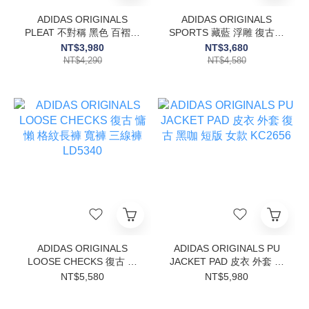
ADIDAS ORIGINALS
ADIDAS ORIGINALS
PLEAT 不對稱 黑色 百褶長
SPORTS 藏藍 浮雕 復古針
裙 網紗拼接 裙子 三葉草
織 修身 外套 愛迪達
NT$3,980
NT$3,680
LF2339
KX6883
NT$4,290
NT$4,580
ADIDAS ORIGINALS
ADIDAS ORIGINALS PU
LOOSE CHECKS 復古 慵
JACKET PAD 皮衣 外套 復
懶 格紋長褲 寬褲 三線褲
古 黑咖 短版 女款 KC2656
NT$5,580
NT$5,980
LD5340