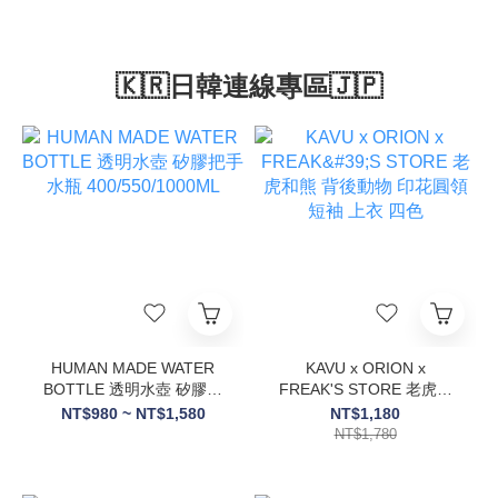
🇰🇷日韓連線專區🇯🇵
HUMAN MADE WATER
KAVU x ORION x
BOTTLE 透明水壺 矽膠把
FREAK'S STORE 老虎和
手 水瓶 400/550/1000ML
熊 背後動物 印花圓領 短袖
NT$980 ~ NT$1,580
NT$1,180
上衣 四色
NT$1,780