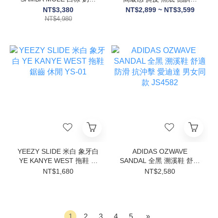
大地色系 穆勒 拖鞋 女鞋
板鞋 愛迪達 KH6999
NT$3,380
NT$2,899 ~ NT$3,599
HP5050/HP5051
NT$4,980
YEEZY SLIDE 米白 象牙白
ADIDAS OZWAVE
YE KANYE WEST 拖鞋 鋸
SANDAL 全黑 溯溪鞋 舒適
齒 休閒 YS-01
防滑 抗沖擊 愛迪達 男女同
NT$1,680
NT$2,580
款 JS4582
1
2
3
4
5
»