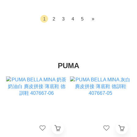
1
2
3
4
5
»
PUMA