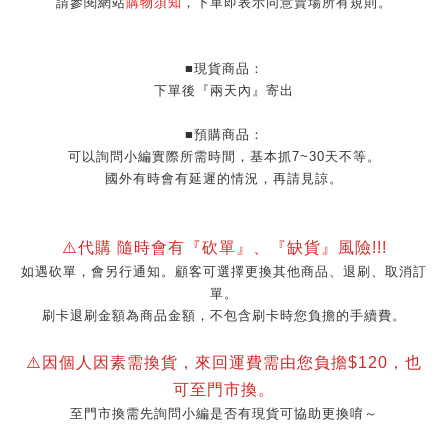
請參閱網站
購物須知
，下單即表示同意賣場所有規則。
■現貨商品：
下單後『兩天內』寄出
■預購商品：
可以詢問小編實際所需時間，基本抓7~30天不等。
國外有時會有延遲的情況，再請見諒。
⚠️代購 隨時會有『砍單』
、『缺貨』風險!!!
如遇砍單，會另行通知。顧客可選擇更換其他商品、退刷、取消訂
單。
刷卡退刷金額為商品金額，不包含刷卡時您負擔的手續費。
⚠️因個人因素需換貨，來回運費需由您負擔$120，也
可至門市換。
至門市換需先詢問小編是否有現貨可協助更換唷～