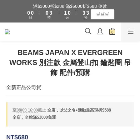
1
1
1
4
2
1
4
3
滿$3000折$288 滿$6000折$588 倒數
全館滿$3000享『超商』免運費
:
:
:
0
0
0
3
1
0
3
2
🛒🛒🛒
日
時
分
秒
2
0
2
1
1
1
0
0
0
全館滿$3000享『超商』免運費
BEAMS JAPAN X EVERGREEN
WORKS 別注款 金屬登山扣 鑰匙圈 吊
飾 配件/預購
全新正品公司貨
至
08/09 16:00
截止
全店，以父之名‣活動最高現折$588
全店，全館滿$3000免運
NT$680