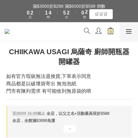
3
1
3
2
5
6
3
1
滿$3000折$288 滿$6000折$588 倒數
2
全館滿$3000享『超商』免運費
:
:
:
0
2
1
4
5
2
0
1
🛒🛒🛒
日
時
分
秒
1
0
3
4
1
0
0
2
3
0
1
2
全館滿$3000享『超商』免運費
0
1
0
CHIIKAWA USAGI 烏薩奇 廚師開瓶器
開罐器
如有官方瑕疵無法退換貨,下單表示同意
商品都是以破壞袋寄出 無泡泡紙
門市有陳列需求 有可能收到無原袋的唷
至
08/09 16:00
截止
全店，以父之名‣活動最高現折$588
全店，全館滿$3000免運