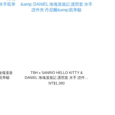
Y 海魂漫遊
TBH x SANRIO HELLO KITTY &
手凱蒂貓
DANIEL 海魂漫遊記 護照套 水手 證件夾
丹尼爾&凱蒂貓
NT$1,380