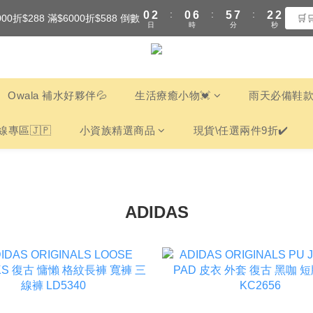
:
:
:
0
2
0
6
5
7
2
2
000折$288 滿$6000折$588 倒數
全館滿$3000享『超商』免運費
🛒
日
時
分
秒
1
5
4
6
1
1
0
4
3
5
0
0
全館滿$3000享『超商』免運費
3
2
4
2
1
3
1
0
2
Owala 補水好夥伴💦
生活療癒小物💓
雨天必備鞋款
0
1
0
線專區🇯🇵
小資族精選商品
現貨\任選兩件9折✔️
ADIDAS