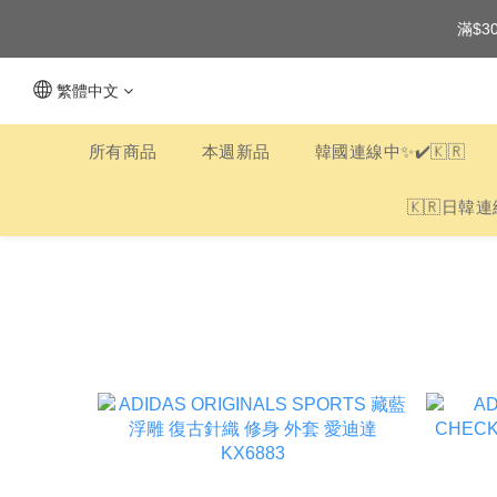
滿$3
繁體中文
所有商品
本週新品
韓國連線中✨✔️🇰🇷
🇰🇷日韓連