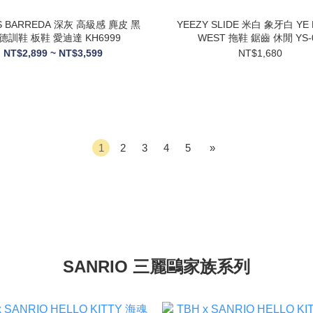
S BARREDA 深灰 高級感 麂皮 黑
YEEZY SLIDE 米白 象牙白 YE 
德訓鞋 板鞋 愛迪達 KH6999
WEST 拖鞋 鋸齒 休閒 YS-
NT$2,899 ~ NT$3,599
NT$1,680
1
2
3
4
5
»
SANRIO 三麗鷗家族系列