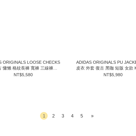
S ORIGINALS LOOSE CHECKS
ADIDAS ORIGINALS PU JACK
古 慵懶 格紋長褲 寬褲 三線褲
皮衣 外套 復古 黑咖 短版 女款 K
LD5340
NT$5,580
NT$5,980
1
2
3
4
5
»