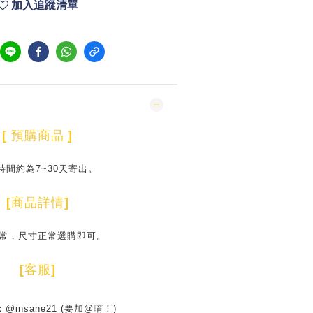
加入追蹤清單
[
預購商品
]
時間
約為7~30天寄出。
[
商品詳情
]
常，尺寸正常選購即可。
[
客服
]
D：@insane21 (要加@唷！)