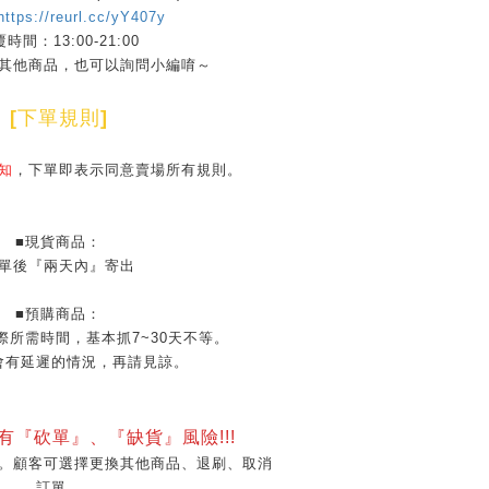
https://reurl.cc/yY407y
時間：13:00-21:00
其他商品，也可以詢問小編唷～
[
下單規則
]
知
，下單即表示同意賣場所有規則。
■現貨商品：
單後『兩天內』寄出
■預購商品：
際所需時間，基本抓7~30天不等。
會有延遲的情況，再請見諒。
會有『砍單』、『缺貨』風險!!!
。顧客可選擇更換其他商品、退刷、取消
訂單。