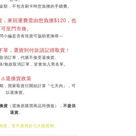
金額，不包含刷卡時您負擔的手續費。
貨，來回運費需由您負擔$120，也
可至門市換。
問小編是否有現貨可協助更換唷～
再下單，選貨到付款請記得取貨！
取消訂單，代購不接受退換貨。
錄/無故取消訂單，皆會加入黑名單。
⚠️退換貨政策
期，買家取貨日開始計算『七天內』，可
以退換貨。
換貨
（需換原購買商品同價值），
不提供
退貨
。
/調貨，皆不適用於七天鑑賞期。