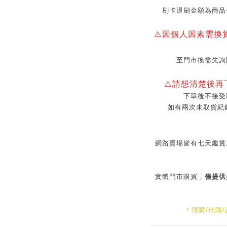
刷卡退刷金額為商品
⚠️因個人因素需換
至門市換需先詢
⚠️請想清楚後
下單後不接受
如有兩次未取貨紀
網路賣場皆有七天鑑賞
實體門市購買，
僅提供
＊預購/代購