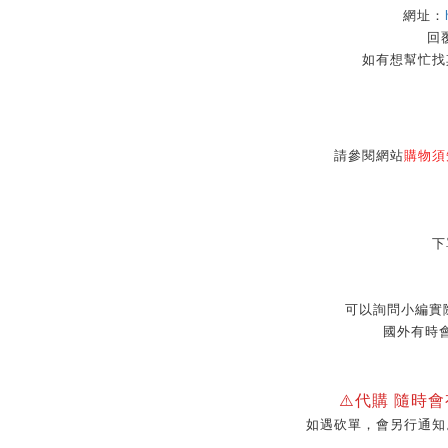
網址：
回覆
如有想幫忙找
請參閱網站
購物須
下
可以詢問小編實
國外有時
⚠️代購 隨時
如遇砍單，會另行通知