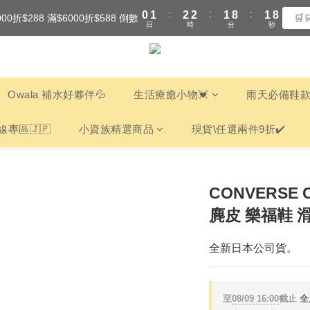
:
:
:
0
1
2
2
1
8
1
7
000折$288 滿$6000折$588 倒數
全館滿$3000享『超商』免運費
🛒
日
時
分
秒
0
1
1
0
7
0
6
0
0
6
5
全館滿$3000享『超商』免運費
5
4
4
3
3
2
Owala 補水好夥伴💦
生活療癒小物💓
雨天必備鞋款
2
1
1
0
線專區🇯🇵
小資族精選商品
現貨\任選兩件9折✔️
0
CONVERSE C
麂皮 樂福鞋 滑
全新日本公司貨。
至
08/09 16:00
截止
全