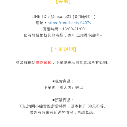
[
客服
]
LINE ID：@insane21 (要加@唷！)
網址：
https://reurl.cc/yY407y
回覆時間：13:00-21:00
如有想幫忙找其他商品，也可以詢問小編唷～
[
下單規則
]
請參閱網站
購物須知
，下單即表示同意賣場所有規則。
■現貨商品：
下單後『兩天內』寄出
■預購商品：
可以詢問小編實際所需時間，基本抓7~30天不等。
國外有時會有延遲的情況，再請見諒。