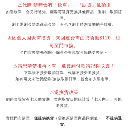
⚠️代購 隨時會有『砍單』、『缺貨』風險!!!
如遇砍單，會另行通知。顧客可選擇更換其他商品、退刷、取消訂
單。
刷卡退刷金額為商品金額，不包含刷卡時您負擔的手續費。
⚠️因個人因素需換貨，來回運費需由您負擔$120，也
可至門市換。
至門市換需先詢問小編是否有現貨可協助更換唷～
⚠️請想清楚後再下單，選貨到付款請記得取貨！
下單後不接受取消訂單，代購不接受退換貨。
如有兩次未取貨紀錄/無故取消訂單，皆會加入黑名單。
⚠️退換貨政策
網路賣場皆有七天鑑賞期，買家取貨日開始計算『七天內』，可以
退換貨。
實體門市購買，
僅提供換貨
（需換原購買商品同價值），
不提供退
貨
。