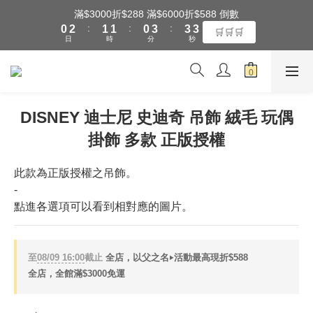
1
3
2
2
1
4
4
4
滿$3000折$288 滿$6000折$588 倒數
全館滿$3000享『超商』免運費
:
:
:
0
2
1
1
0
3
3
3
🛒🛒🛒
日
時
分
秒
1
0
0
2
2
2
0
1
1
1
0
0
0
全館滿$3000享『超商』免運費
DISNEY 迪士尼 史迪奇 吊飾 絨毛 玩偶
掛飾 多款 正版授權
此款為正版授權之吊飾。
-
點進各選項可以看到相對應的圖片。
至
08/09 16:00
截止
全店，以父之名‣活動最高現折$588
全店，全館滿$3000免運