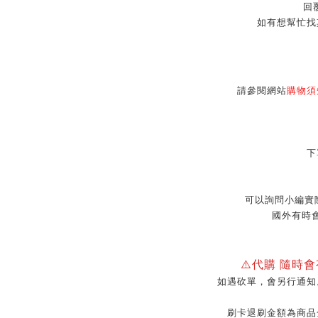
回覆
如有想幫忙找
請參閱網站
購物須
下
可以詢問小編實
國外有時
⚠️代購 隨時
如遇砍單，會另行通知
刷卡退刷金額為商品