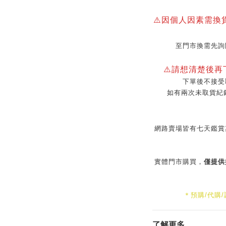
⚠️因個人因素需換
至門市換需先詢
⚠️請想清楚後
下單後不接受
如有兩次未取貨紀
網路賣場皆有七天鑑賞
實體門市購買，
僅提供
＊預購/代購
了解更多