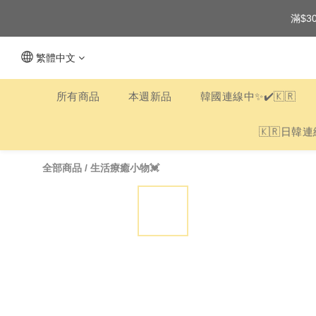
滿$3
繁體中文
所有商品
本週新品
韓國連線中✨✔️🇰🇷
🇰🇷日韓連
全部商品
/
生活療癒小物💓