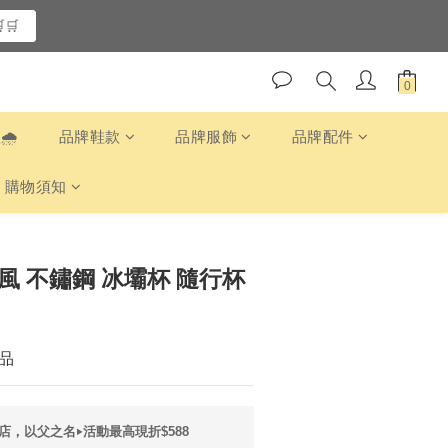
🛒
️
品牌鞋款
品牌服飾
品牌配件
購物須知
繪風 不鏽鋼 冰壩杯 隨行杯
品
店，以父之名‣活動最高現折$588