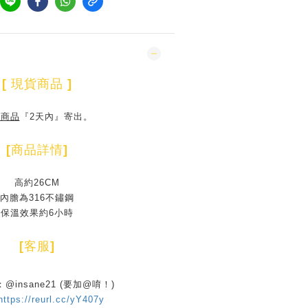
[
現貨商品
]
貨商品
『2天內』寄出。
[
商品詳情
]
高約26CM
內膽為316不鏽鋼
保溫效果約6小時
[
客服
]
D：@insane21 (要加@唷！)
https://reurl.cc/yY407y