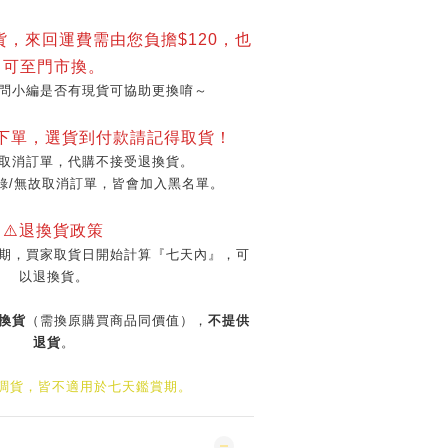
貨，來回運費需由您負擔$120，也
可至門市換。
問小編是否有現貨可協助更換唷～
再下單，選貨到付款請記得取貨！
取消訂單，代購不接受退換貨。
錄/無故取消訂單，皆會加入黑名單。
⚠️退換貨政策
期，買家取貨日開始計算『七天內』，可
以退換貨。
換貨
（需換原購買商品同價值），
不提供
退貨
。
/調貨，皆不適用於七天鑑賞期。