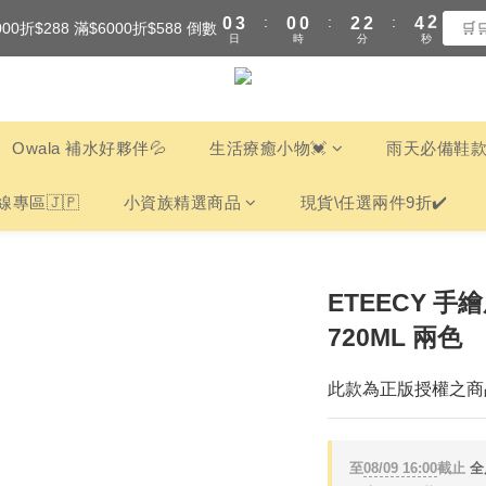
:
:
:
0
3
0
0
2
2
4
1
000折$288 滿$6000折$588 倒數
全館滿$3000享『超商』免運費
🛒
日
時
分
秒
2
1
1
3
0
1
0
0
2
全館滿$3000享『超商』免運費
0
1
0
Owala 補水好夥伴💦
生活療癒小物💓
雨天必備鞋款
線專區🇯🇵
小資族精選商品
現貨\任選兩件9折✔️
ETEECY 手
720ML 兩色
此款為正版授權之商
至
08/09 16:00
截止
全