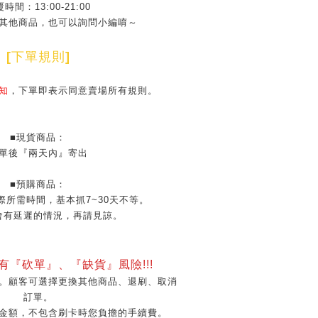
時間：13:00-21:00
其他商品，也可以詢問小編唷～
[
下單規則
]
知
，下單即表示同意賣場所有規則。
■現貨商品：
單後『兩天內』寄出
■預購商品：
際所需時間，基本抓7~30天不等。
會有延遲的情況，再請見諒。
會有『砍單』、『缺貨』風險!!!
。顧客可選擇更換其他商品、退刷、取消
訂單。
金額，不包含刷卡時您負擔的手續費。