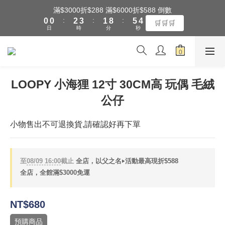
5
1
1
3
4
2
9
6
滿$3000折$288 滿$6000折$588 倒數
4
全館滿$3000享『超商』免運費
:
:
:
0
0
2
3
1
8
5
🛒🛒🛒
3
日
時
分
秒
1
2
0
7
4
2
0
1
6
3
1
0
5
2
全館滿$3000享『超商』免運費
0
4
1
3
0
LOOPY 小海狸 12寸 30CM高 玩偶 毛絨
2
公仔
1
0
小物售出不可退換貨,請確認好再下單
至
08/09 16:00
截止
全店，以父之名‣活動最高現折$588
全店，全館滿$3000免運
NT$680
預購商品