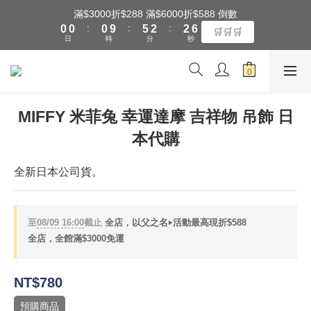
7
1
1
1
6
3
3
滿$3000折$288 滿$6000折$588 倒數
6
全館滿$3000享『超商』免運費
:
:
:
0
0
0
9
5
2
2
🛒🛒🛒
5
日
時
分
秒
8
4
1
1
4
7
3
0
0
3
6
2
全館滿$3000享『超商』免運費
2
5
1
1
4
0
0
MIFFY 米菲兔 幸運達摩 吉祥物 吊飾 日
3
2
本代購
1
0
全新日本公司貨。
至
08/09 16:00
截止
全店，以父之名‣活動最高現折$588
全店，全館滿$3000免運
NT$780
預購商品