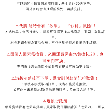
可以詢問小編實際所需時間，基本抓7~30天不等。
國外有時會有延遲的情況，再請見諒。
⚠️代購 隨時會有『砍單』、『缺貨』風險!!!
如遇砍單，會另行通知。顧客可選擇更換其他商品、退刷、取消訂
單。
刷卡退刷金額為商品金額，不包含刷卡時您負擔的手續費。
⚠️因個人因素需換貨，來回運費需由您負擔$120，也
可至門市換。
至門市換需先詢問小編是否有現貨可協助更換唷～
⚠️請想清楚後再下單，選貨到付款請記得取貨！
下單後不接受取消訂單，代購不接受退換貨。
如有兩次未取貨紀錄/無故取消訂單，皆會加入黑名單。
⚠️退換貨政策
網路賣場皆有七天鑑賞期，買家取貨日開始計算『七天內』，可以