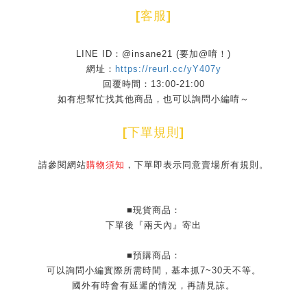
[
客服
]
LINE ID：@insane21 (要加@唷！)
網址：
https://reurl.cc/yY407y
回覆時間：13:00-21:00
如有想幫忙找其他商品，也可以詢問小編唷～
[
下單規則
]
請參閱網站
購物須知
，下單即表示同意賣場所有規則。
■現貨商品：
下單後『兩天內』寄出
■預購商品：
可以詢問小編實際所需時間，基本抓7~30天不等。
國外有時會有延遲的情況，再請見諒。