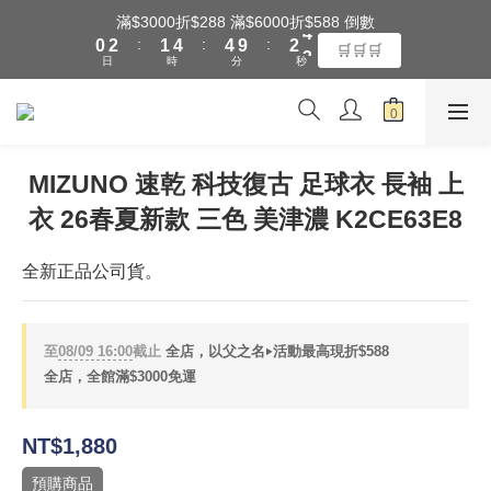
1
3
2
5
5
3
4
滿$3000折$288 滿$6000折$588 倒數
全館滿$3000享『超商』免運費
:
:
:
0
2
1
4
4
9
2
3
🛒🛒🛒
日
時
分
秒
1
0
3
3
8
1
2
0
2
2
7
0
1
1
1
6
0
全館滿$3000享『超商』免運費
0
0
5
4
MIZUNO 速乾 科技復古 足球衣 長袖 上
3
衣 26春夏新款 三色 美津濃 K2CE63E8
2
1
0
全新正品公司貨。
至
08/09 16:00
截止
全店，以父之名‣活動最高現折$588
全店，全館滿$3000免運
NT$1,880
預購商品