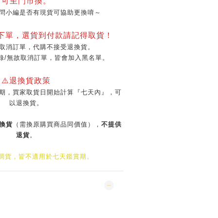
可至門市換。
問小編是否有現貨可協助更換唷～
再下單，選貨到付款請記得取貨！
取消訂單，代購不接受退換貨。
錄/無故取消訂單，皆會加入黑名單。
⚠️退換貨政策
期，買家取貨日開始計算『七天內』，可
以退換貨。
換貨
（需換原購買商品同價值），
不提供
退貨
。
/調貨，皆不適用於七天鑑賞期。