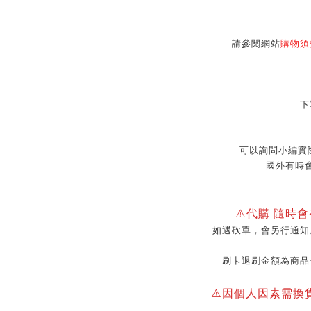
請參閱網站
購物須
下
可以詢問小編實
國外有時
⚠️代購 隨時
如遇砍單，會另行通知
刷卡退刷金額為商品
⚠️因個人因素需換