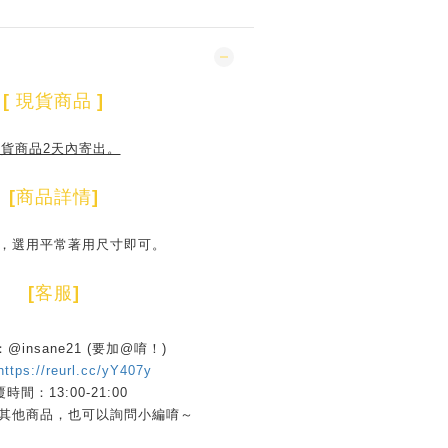
[
現貨商品
]
貨商品2天內寄出。
[
商品詳情
]
，選用平常著用尺寸即可。
[
客服
]
D：@insane21 (要加@唷！)
https://reurl.cc/yY407y
時間：13:00-21:00
其他商品，也可以詢問小編唷～