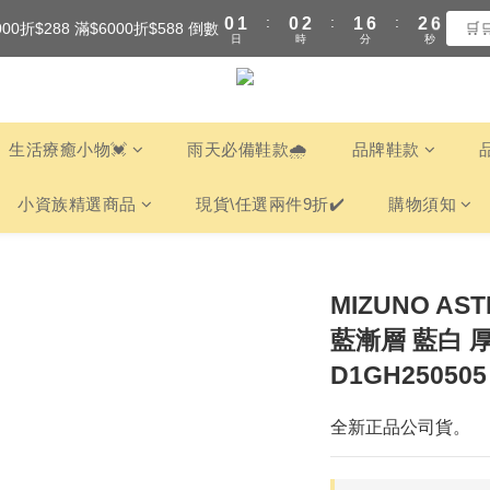
:
:
:
0
1
0
2
1
6
2
6
000折$288 滿$6000折$588 倒數
全館滿$3000享『超商』免運費
🛒
日
時
分
秒
0
1
0
5
1
5
0
4
0
4
全館滿$3000享『超商』免運費
3
3
2
2
1
1
生活療癒小物💓
雨天必備鞋款🌧️
品牌鞋款
0
0
小資族精選商品
現貨\任選兩件9折✔️
購物須知
MIZUNO ASTR
藍漸層 藍白 
D1GH250505
全新正品公司貨。