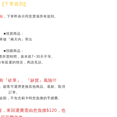
[
下單規則
]
知
，下單即表示同意賣場所有規則。
■現貨商品：
單後『兩天內』寄出
■預購商品：
際所需時間，基本抓7~30天不等。
會有延遲的情況，再請見諒。
會有『砍單』、『缺貨』風險!!!
。顧客可選擇更換其他商品、退刷、取消
訂單。
金額，不包含刷卡時您負擔的手續費。
貨，來回運費需由您負擔$120，也