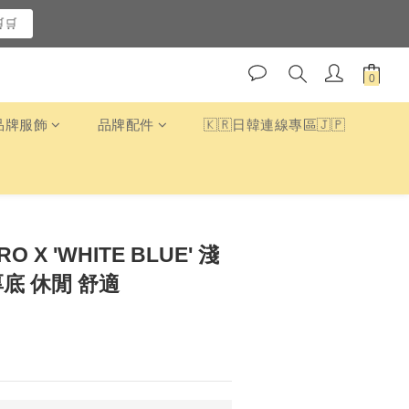
🛒
品牌服飾
品牌配件
🇰🇷日韓連線專區🇯🇵
O X 'WHITE BLUE' 淺
厚底 休閒 舒適