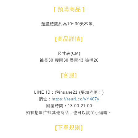
[
預購商品
]
預購時間
約為10~30天不等。
[
商品詳情
]
尺寸表(CM)
褲長30 腰圍30 臀圍43 褲檔26
[
客服
]
LINE ID：@insane21 (要加@唷！)
網址：
https://reurl.cc/yY407y
回覆時間：13:00-21:00
如有想幫忙找其他商品，也可以詢問小編唷～
[
下單規則
]