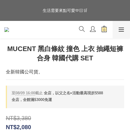
5
5
6
8
5
4
4
5
9
7
4
全館滿$3000享『超商』免運費
生活需要來點可愛🫶🏻🛒
3
3
4
9
8
6
3
2
2
3
8
7
5
2
1
1
2
7
6
9
4
1
滿$3000折$288 滿$6000折$588 倒數
:
:
:
0
0
1
6
5
8
3
0
🛒🛒🛒
日
時
分
秒
0
5
4
7
2
4
3
6
1
MUCENT 黑白條紋 撞色 上衣 抽繩短褲
3
2
5
0
全館滿$3000享『超商』免運費
合身 韓國代購 SET
2
1
4
1
0
3
0
2
全新韓國公司貨。
1
0
至
08/09 16:00
截止
全店，以父之名‣活動最高現折$588
全店，全館滿$3000免運
NT$3,380
NT$2,080