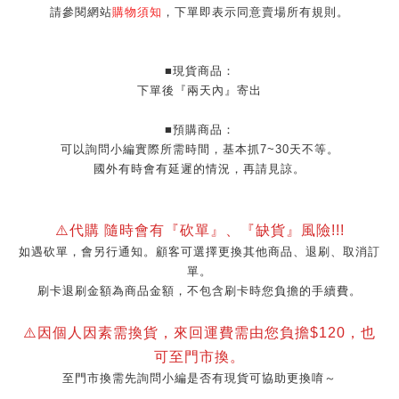
請參閱網站
購物須知
，下單即表示同意賣場所有規則。
■現貨商品：
下單後『兩天內』寄出
■預購商品：
可以詢問小編實際所需時間，基本抓7~30天不等。
國外有時會有延遲的情況，再請見諒。
⚠️代購 隨時會有『砍單』、『缺貨』風險!!!
如遇砍單，會另行通知。顧客可選擇更換其他商品、退刷、取消訂
單。
刷卡退刷金額為商品金額，不包含刷卡時您負擔的手續費。
⚠️因個人因素需換貨，來回運費需由您負擔$120，也
可至門市換。
至門市換需先詢問小編是否有現貨可協助更換唷～