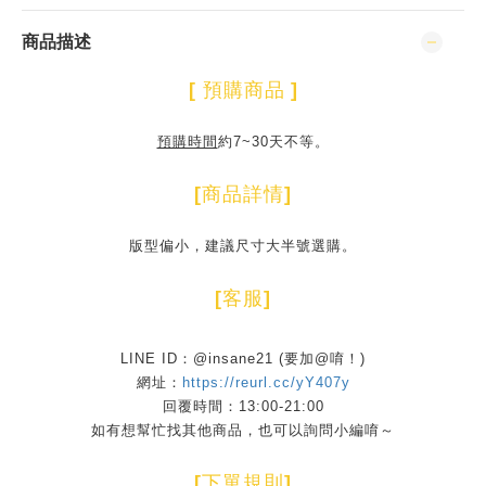
商品描述
[
預購
商品
]
預購時間
約7~30天不等。
[
商品詳情
]
版型偏小，建議尺寸大半號選購。
[
客服
]
LINE ID：@insane21 (要加@唷！)
網址：
https://reurl.cc/yY407y
回覆時間：13:00-21:00
如有想幫忙找其他商品，也可以詢問小編唷～
[
下單規則
]