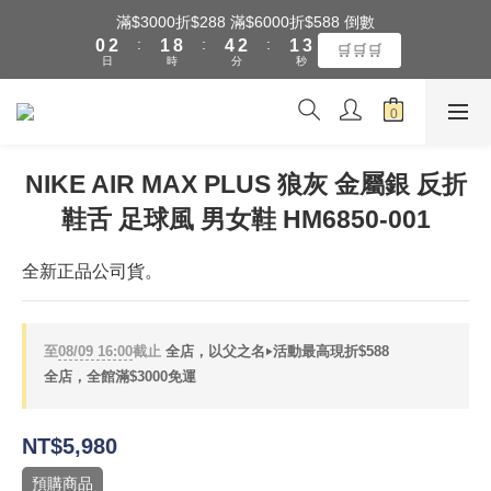
1
3
2
9
5
3
2
4
滿$3000折$288 滿$6000折$588 倒數
全館滿$3000享『超商』免運費
:
:
:
0
2
1
8
4
2
1
3
🛒🛒🛒
日
時
分
秒
1
0
7
3
1
0
2
0
6
2
0
1
5
1
0
全館滿$3000享『超商』免運費
4
0
3
NIKE AIR MAX PLUS 狼灰 金屬銀 反折
2
鞋舌 足球風 男女鞋 HM6850-001
1
0
全新正品公司貨。
至
08/09 16:00
截止
全店，以父之名‣活動最高現折$588
全店，全館滿$3000免運
NT$5,980
預購商品