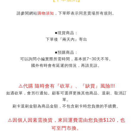
請參閱網站
購物須知
，下單即表示同意賣場所有規則。
■現貨商品：
下單後『兩天內』寄出
■預購商品：
可以詢問小編實際所需時間，基本抓7~30天不等。
國外有時會有延遲的情況，再請見諒。
⚠️代購 隨時會有『砍單』、『缺貨』風險!!!
如遇砍單，會另行通知。顧客可選擇更換其他商品、退刷、取消訂
單。
刷卡退刷金額為商品金額，不包含刷卡時您負擔的手續費。
⚠️因個人因素需換貨，來回運費需由您負擔$120，也
可至門市換。