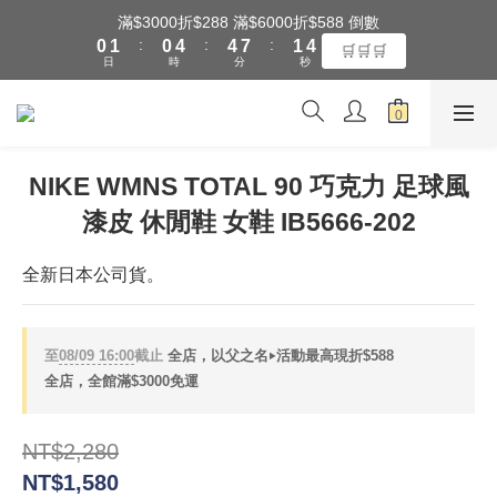
1
2
1
5
5
8
2
5
滿$3000折$288 滿$6000折$588 倒數
全館滿$3000享『超商』免運費
:
:
:
0
1
0
4
4
7
1
4
🛒🛒🛒
日
時
分
秒
0
3
3
6
0
3
2
2
5
2
1
1
4
1
全館滿$3000享『超商』免運費
0
0
3
0
2
NIKE WMNS TOTAL 90 巧克力 足球風
1
漆皮 休閒鞋 女鞋 IB5666-202
0
全新日本公司貨。
至
08/09 16:00
截止
全店，以父之名‣活動最高現折$588
全店，全館滿$3000免運
NT$2,280
NT$1,580