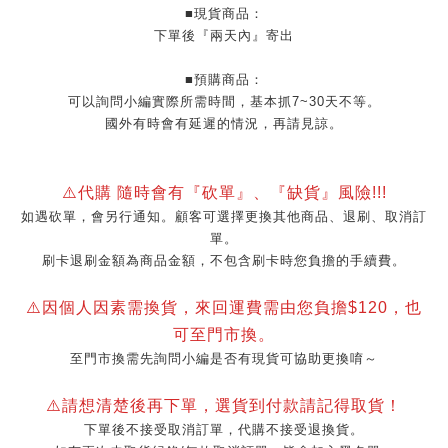
■現貨商品：
下單後『兩天內』寄出
■預購商品：
可以詢問小編實際所需時間，基本抓7~30天不等。
國外有時會有延遲的情況，再請見諒。
⚠️代購 隨時會有『砍單』、『缺貨』風險!!!
如遇砍單，會另行通知。顧客可選擇更換其他商品、退刷、取消訂
單。
刷卡退刷金額為商品金額，不包含刷卡時您負擔的手續費。
⚠️因個人因素需換貨，來回運費需由您負擔$120，也
可至門市換。
至門市換需先詢問小編是否有現貨可協助更換唷～
⚠️請想清楚後再下單，選貨到付款請記得取貨！
下單後不接受取消訂單，代購不接受退換貨。