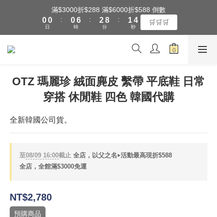
5
1
1
1
7
3
9
2
滿$3000折$288 滿$6000折$588 倒數
4
全館滿$3000享『超商』免運費
:
:
:
0
0
0
6
2
8
1
🛒🛒🛒
3
日
時
分
秒
5
1
7
0
2
4
0
6
1
3
5
全館滿$3000享『超商』免運費
0
2
4
1
3
OTZ 瑪麗珍 絨面麂皮 繫帶 平底鞋 日常
0
2
穿搭 休閒鞋 四色 韓國代購
1
0
全新韓國公司貨。
至
08/09 16:00
截止
全店，以父之名‣活動最高現折$588
全店，全館滿$3000免運
NT$2,780
預購商品