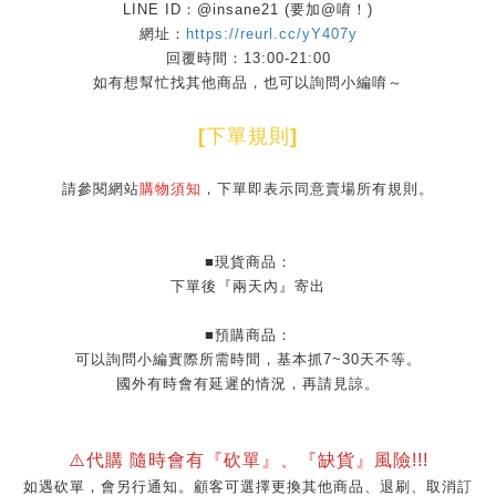
LINE ID：@insane21 (要加@唷！)
網址：
https://reurl.cc/yY407y
回覆時間：13:00-21:00
如有想幫忙找其他商品，也可以詢問小編唷～
[
下單規則
]
請參閱網站
購物須知
，下單即表示同意賣場所有規則。
■現貨商品：
下單後『兩天內』寄出
■預購商品：
可以詢問小編實際所需時間，基本抓7~30天不等。
國外有時會有延遲的情況，再請見諒。
⚠️代購 隨時會有『砍單』、『缺貨』風險!!!
如遇砍單，會另行通知。顧客可選擇更換其他商品、退刷、取消訂