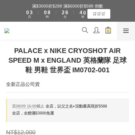
1
4
1
9
3
7
5
1
滿$3000折$288 滿$6000折$588 倒數
全館滿$3000享『超商』免運費
:
:
:
0
3
0
8
2
6
4
0
🛒🛒🛒
日
時
分
秒
2
7
1
5
3
1
6
0
4
2
0
5
3
1
全館滿$3000享『超商』免運費
4
2
0
3
1
PALACE x NIKE CRYOSHOT AIR
2
0
SPEED M x ENGLAND 英格蘭隊 足球
1
0
鞋 男鞋 世界盃 IM0702-001
全新正品公司貨
至
08/09 16:00
截止
全店，以父之名‣活動最高現折$588
全店，全館滿$3000免運
NT$12,000