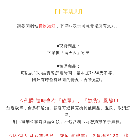
[
下單規則
]
請參閱網站
購物須知
，下單即表示同意賣場所有規則。
■現貨商品：
下單後『兩天內』寄出
■預購商品：
可以詢問小編實際所需時間，基本抓7~30天不等。
國外有時會有延遲的情況，再請見諒。
⚠️代購 隨時會有『砍單』、『缺貨』風險!!!
如遇砍單，會另行通知。顧客可選擇更換其他商品、退刷、取消訂
單。
刷卡退刷金額為商品金額，不包含刷卡時您負擔的手續費。
⚠️因個人因素需換貨，來回運費需由您負擔$120，也