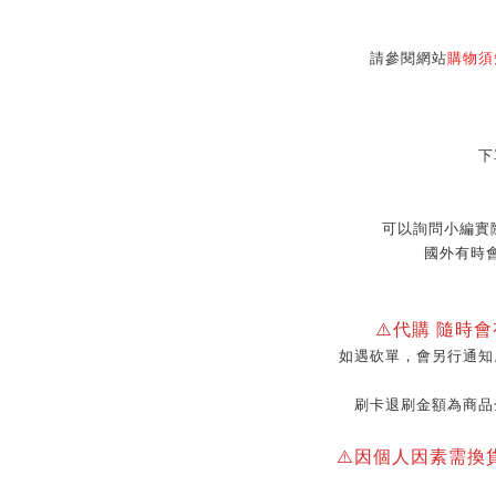
請參閱網站
購物須
下
可以詢問小編實
國外有時
⚠️代購 隨時
如遇砍單，會另行通知
刷卡退刷金額為商品
⚠️因個人因素需換