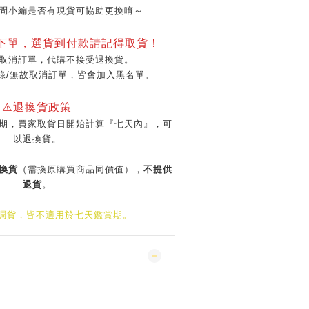
問小編是否有現貨可協助更換唷～
再下單，選貨到付款請記得取貨！
取消訂單，代購不接受退換貨。
錄/無故取消訂單，皆會加入黑名單。
⚠️退換貨政策
期，買家取貨日開始計算『七天內』，可
以退換貨。
換貨
（需換原購買商品同價值），
不提供
退貨
。
/調貨，皆不適用於七天鑑賞期。