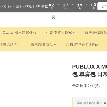
:
:
:
0
2
1
7
1
9
0
1
000折$288 滿$6000折$588 倒數
全館滿$3000享『超商』免運費
🛒
日
時
分
秒
1
0
6
0
8
0
0
5
7
全館滿$3000享『超商』免運費
4
6
3
5
2
4
Owala 補水好夥伴💦
生活療癒小物💓
雨天必備鞋款
1
3
0
2
線專區🇯🇵
小資族精選商品
現貨\任選兩件9折✔️
1
0
PUBLUX X 
包 單肩包 日
全新日本公司貨。
至
08/09 16:00
截止
全