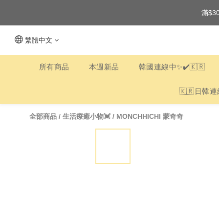
滿$3
繁體中文
所有商品
本週新品
韓國連線中✨✔️🇰🇷
🇰🇷日韓連
全部商品
/
生活療癒小物💓
/
MONCHHICHI 蒙奇奇