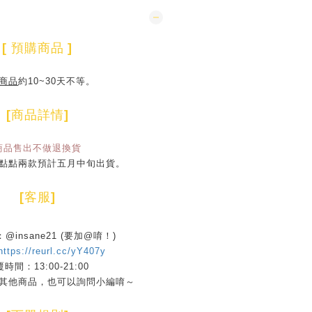
[
預購商品
]
商品
約10~30天不等。
[
商品詳情
]
商品售出不做退換貨
點點兩款預計五月中旬出貨。
[
客服
]
D：@insane21 (要加@唷！)
https://reurl.cc/yY407y
時間：13:00-21:00
其他商品，也可以詢問小編唷～