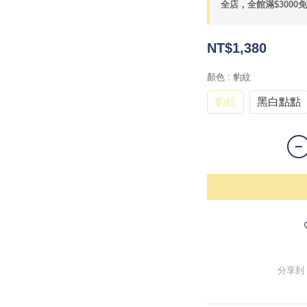
全店，全館滿$3000
NT$1,380
顏色
: 豹紋
豹紋
黑白點點
分享到