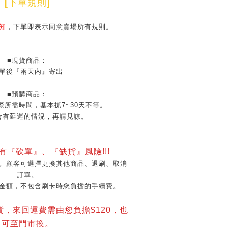
[
下單規則
]
知
，下單即表示同意賣場所有規則。
■現貨商品：
單後『兩天內』寄出
■預購商品：
際所需時間，基本抓7~30天不等。
會有延遲的情況，再請見諒。
會有『砍單』、『缺貨』風險!!!
。顧客可選擇更換其他商品、退刷、取消
訂單。
金額，不包含刷卡時您負擔的手續費。
貨，來回運費需由您負擔$120，也
可至門市換。