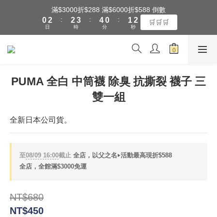
1
3
3
4
5
1
2
3
滿$3000折$288 滿$6000折$588 倒數
全館滿$3000享『超商』免運費
:
:
:
0
2
2
3
4
0
1
2
🛒🛒🛒
日
時
分
秒
1
1
2
3
0
1
0
0
1
2
0
0
1
全館滿$3000享『超商』免運費
0
PUMA 全白 中筒襪 除臭 抗撕裂 襪子 三
雙一組
全新日本公司貨。
至
08/09 16:00
截止
全店，以父之名‣活動最高現折$588
全店，全館滿$3000免運
NT$680
NT$450