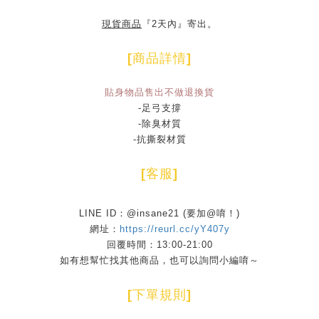
現貨商品
『2天內』寄出。
[
商品詳情
]
貼身物品售出不做退換貨
-足弓支撐
-除臭材質
-抗撕裂材質
[
客服
]
LINE ID：@insane21 (要加@唷！)
網址：
https://reurl.cc/yY407y
回覆時間：13:00-21:00
如有想幫忙找其他商品，也可以詢問小編唷～
[
下單規則
]