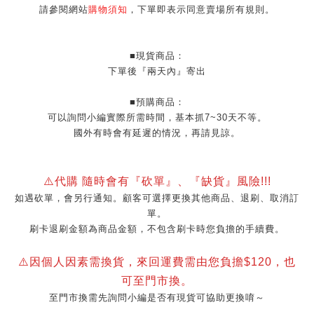
請參閱網站
購物須知
，下單即表示同意賣場所有規則。
■現貨商品：
下單後『兩天內』寄出
■預購商品：
可以詢問小編實際所需時間，基本抓7~30天不等。
國外有時會有延遲的情況，再請見諒。
⚠️代購 隨時會有『砍單』、『缺貨』風險!!!
如遇砍單，會另行通知。顧客可選擇更換其他商品、退刷、取消訂
單。
刷卡退刷金額為商品金額，不包含刷卡時您負擔的手續費。
⚠️因個人因素需換貨，來回運費需由您負擔$120，也
可至門市換。
至門市換需先詢問小編是否有現貨可協助更換唷～