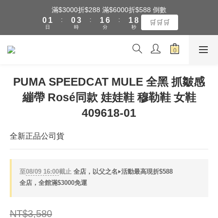
1
2
1
4
2
7
2
9
滿$3000折$288 滿$6000折$588 倒數
全館滿$3000享『超商』免運費
:
:
:
0
1
0
3
1
6
1
8
🛒🛒🛒
日
時
分
秒
0
2
0
5
0
7
1
4
6
0
3
5
全館滿$3000享『超商』免運費
2
4
1
3
PUMA SPEEDCAT MULE 全黑 抓皺感
0
2
繃帶 Rosé同款 娃娃鞋 穆勒鞋 女鞋
1
0
409618-01
全新正品公司貨
至
08/09 16:00
截止
全店，以父之名‣活動最高現折$588
全店，全館滿$3000免運
NT$3,580