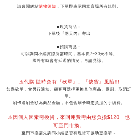
請參閱網站
購物須知
，下單即表示同意賣場所有規則。
■現貨商品：
下單後『兩天內』寄出
■預購商品：
可以詢問小編實際所需時間，基本抓7~30天不等。
國外有時會有延遲的情況，再請見諒。
⚠️代購 隨時會有『砍單』、『缺貨』風險!!!
如遇砍單，會另行通知。顧客可選擇更換其他商品、退刷、取消訂
單。
刷卡退刷金額為商品金額，不包含刷卡時您負擔的手續費。
⚠️因個人因素需換貨，來回運費需由您負擔$120，也
可至門市換。
至門市換需先詢問小編是否有現貨可協助更換唷～