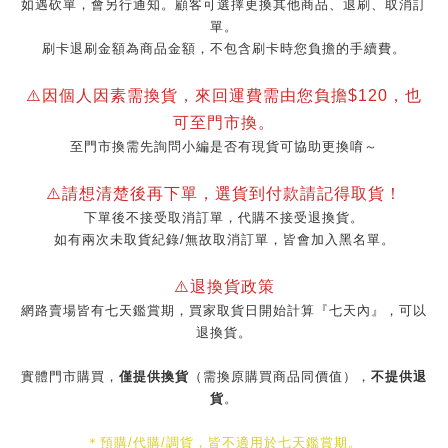
如遇砍單，會另行通知。顧客可選擇更換其他商品、退刷、取消訂
單。
刷卡退刷金額為商品金額，不包含刷卡時您負擔的手續費。
⚠️因個人因素需換貨，來回運費需由您負擔$120，也
可至門市換。
至門市換需先詢問小編是否有現貨可協助更換唷～
⚠️請想清楚後再下單，選貨到付款請記得取貨！
下單後不接受取消訂單，代購不接受退換貨。
如有兩次未取貨紀錄/無故取消訂單，皆會加入黑名單。
⚠️退換貨政策
網路賣場皆有七天鑑賞期，買家取貨日開始計算『七天內』，可以
退換貨。
實體門市購買，
僅提供換貨
（需換原購買商品同價值），
不提供退
貨
。
＊預購/代購/調貨，皆不適用於七天鑑賞期。