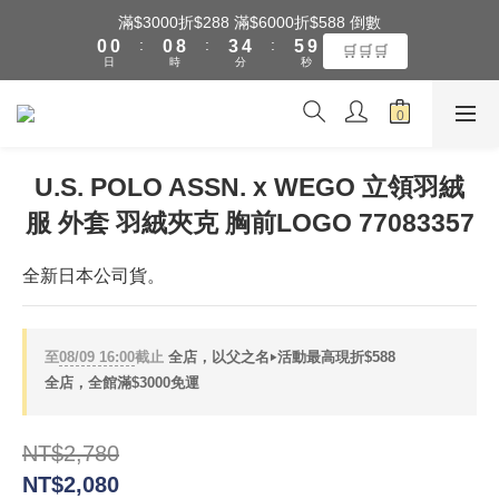
1
1
1
9
4
5
6
9
滿$3000折$288 滿$6000折$588 倒數
全館滿$3000享『超商』免運費
:
:
:
0
0
0
8
3
4
5
8
🛒🛒🛒
日
時
分
秒
7
2
3
4
7
6
1
2
3
6
5
0
1
2
5
全館滿$3000享『超商』免運費
4
0
1
4
3
0
3
U.S. POLO ASSN. x WEGO 立領羽絨
2
2
服 外套 羽絨夾克 胸前LOGO 77083357
1
1
0
0
全新日本公司貨。
至
08/09 16:00
截止
全店，以父之名‣活動最高現折$588
全店，全館滿$3000免運
NT$2,780
NT$2,080