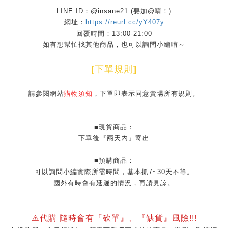
LINE ID：@insane21 (要加@唷！)
網址：
https://reurl.cc/yY407y
回覆時間：13:00-21:00
如有想幫忙找其他商品，也可以詢問小編唷～
[
下單規則
]
請參閱網站
購物須知
，下單即表示同意賣場所有規則。
■現貨商品：
下單後『兩天內』寄出
■預購商品：
可以詢問小編實際所需時間，基本抓7~30天不等。
國外有時會有延遲的情況，再請見諒。
⚠️代購 隨時會有『砍單』、『缺貨』風險!!!