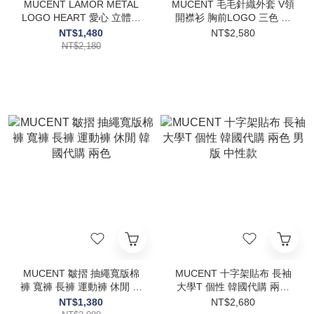
MUCENT LAMOR METAL
MUCENT 毛毛針織外套 V領
LOGO HEART 愛心 立體金
開襟衫 胸前LOGO 三色 韓
屬標圍巾 秋冬 保暖單品 配
國代購 秋冬服飾 保暖
NT$1,480
NT$2,580
件 裝飾 韓國代購
NT$2,180
MUCENT 皺摺 抽繩寬版棉
MUCENT 十字架貼布 長袖
褲 寬褲 長褲 運動褲 休閒 韓
大學T 個性 韓國代購 兩色
國代購 兩色
男版 中性款
NT$1,380
NT$2,680