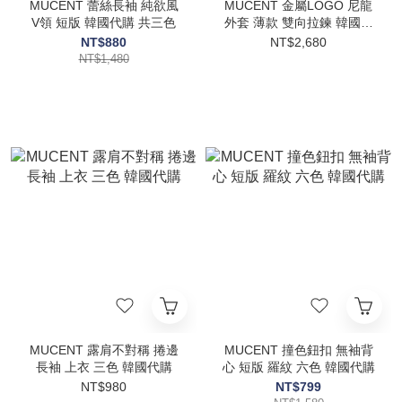
MUCENT 蕾絲長袖 純欲風
MUCENT 金屬LOGO 尼龍
V領 短版 韓國代購 共三色
外套 薄款 雙向拉鍊 韓國代
購 兩色
NT$880
NT$2,680
NT$1,480
MUCENT 露肩不對稱 捲邊
MUCENT 撞色鈕扣 無袖背
長袖 上衣 三色 韓國代購
心 短版 羅紋 六色 韓國代購
NT$980
NT$799