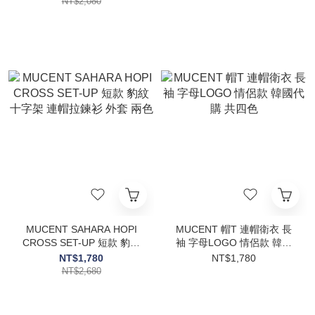
NT$2,080
MUCENT SAHARA HOPI
MUCENT 帽T 連帽衛衣 長
CROSS SET-UP 短款 豹紋
袖 字母LOGO 情侶款 韓國
十字架 連帽拉鍊衫 外套 兩
代購 共四色
NT$1,780
NT$1,780
色
NT$2,680