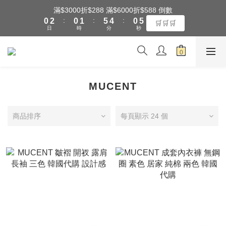
1
3
1
2
6
5
1
6
滿$3000折$288 滿$6000折$588 倒數
全館滿$3000享『超商』免運費
:
:
:
0
2
0
1
5
4
0
5
🛒🛒🛒
日
時
分
秒
1
0
4
3
4
0
3
2
3
2
1
2
全館滿$3000享『超商』免運費
1
0
1
0
0
MUCENT
商品排序
每頁顯示 24 個