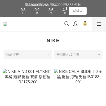
1
4
1
1
4
7
5
1
滿$3000折$288 滿$6000折$588 倒數
全館滿$3000享『超商』免運費
:
:
:
0
3
0
0
3
6
4
0
🛒🛒🛒
日
時
分
秒
2
2
5
3
1
1
4
2
0
0
3
1
全館滿$3000享『超商』免運費
2
0
1
NIKE
0
商品排序
每頁顯示 24 個