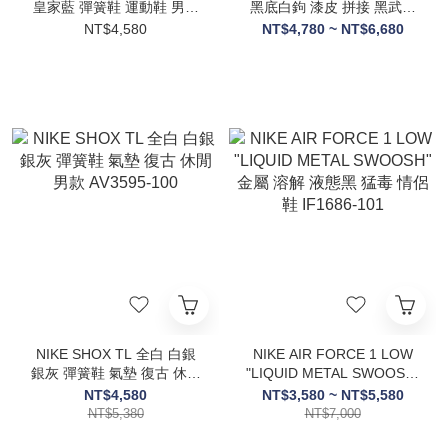
皇家藍 彈簧鞋 運動鞋 男鞋
黑底白鉤 漆皮 拼接 黑武士
IM5999-010
金屬裝飾 休閒鞋 男鞋
NT$4,580
NT$4,780 ~ NT$6,680
IB6843-001
NIKE SHOX TL 全白 白銀
NIKE AIR FORCE 1 LOW
銀灰 彈簧鞋 氣墊 復古 休閒
"LIQUID METAL SWOOSH"
男款 AV3595-100
金屬 溶解 液態黑 猛毒 情侶
NT$4,580
NT$3,580 ~ NT$5,580
鞋 IF1686-101
NT$5,380
NT$7,000