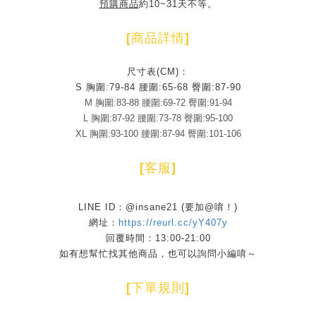
預購商品
約10~31天不等。
[
商品詳情
]
尺寸表(CM)：
S 胸圍:79-84 腰圍:65-68 臀圍:87-90
M
胸圍:83-88 腰圍:69-72 臀圍:91-94
L 胸圍:87-92 腰圍:73-78 臀圍:95-100
XL 胸圍:93-100 腰圍:87-94 臀圍:101-106
[
客服
]
LINE ID：@insane21 (要加@唷！)
網址：
https://reurl.cc/yY407y
回覆時間：13:00-21:00
如有想幫忙找其他商品，也可以詢問小編唷～
[
下單規則
]