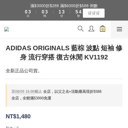
1
4
1
4
2
4
6
5
滿$3000折$288 滿$6000折$588 倒數
全館滿$3000享『超商』免運費
:
:
:
0
3
0
3
1
3
5
4
🛒🛒🛒
日
時
分
秒
2
2
0
2
4
3
1
1
1
3
2
0
0
0
2
1
全館滿$3000享『超商』免運費
1
0
0
ADIDAS ORIGINALS 藍棕 波點 短袖 修
身 流行穿搭 復古休閒 KV1192
全新正品公司貨。
至
08/09 16:00
截止
全店，以父之名‣活動最高現折$588
全店，全館滿$3000免運
NT$1,480