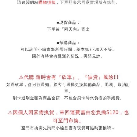
請參閱網站
購物須知
，下單即表示同意賣場所有規則。
■現貨商品：
下單後『兩天內』寄出
■預購商品：
可以詢問小編實際所需時間，基本抓7~30天不等。
國外有時會有延遲的情況，再請見諒。
⚠️代購 隨時會有『砍單』、『缺貨』風險!!!
如遇砍單，會另行通知。顧客可選擇更換其他商品、退刷、取消訂
單。
刷卡退刷金額為商品金額，不包含刷卡時您負擔的手續費。
⚠️因個人因素需換貨，來回運費需由您負擔$120，也
可至門市換。
至門市換需先詢問小編是否有現貨可協助更換唷～