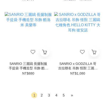
SANRIO 三麗鷗 長腿制服
SANRIO x GODZILLA 哥
手提袋 手機造型 吊飾 酷洛
吉拉聯名 吊飾 怪獸 三麗鷗
米 美樂蒂
七種角色 HELLO KITTY 大
NT$880
NT$1,080
耳狗 彼安諾
1
2
3
4
5
»