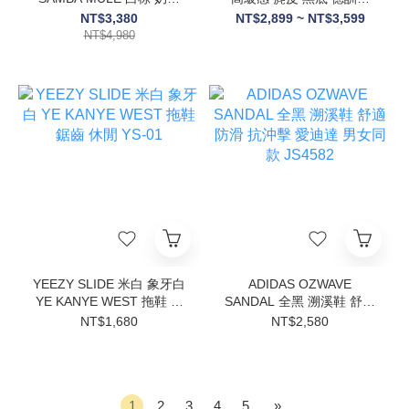
大地色系 穆勒 拖鞋 女鞋
板鞋 愛迪達 KH6999
NT$3,380
NT$2,899 ~ NT$3,599
HP5050/HP5051
NT$4,980
YEEZY SLIDE 米白 象牙白
ADIDAS OZWAVE
YE KANYE WEST 拖鞋 鋸
SANDAL 全黑 溯溪鞋 舒適
齒 休閒 YS-01
防滑 抗沖擊 愛迪達 男女同
NT$1,680
NT$2,580
款 JS4582
1
2
3
4
5
»