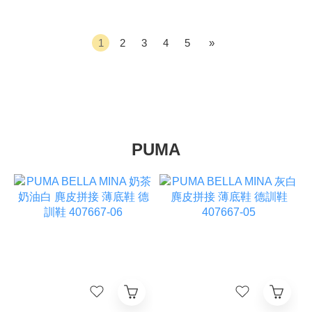
1
2
3
4
5
»
PUMA