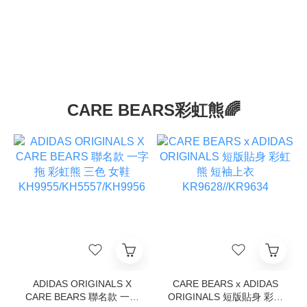
CARE BEARS彩虹熊🌈
ADIDAS ORIGINALS X
CARE BEARS x ADIDAS
CARE BEARS 聯名款 一字
ORIGINALS 短版貼身 彩虹