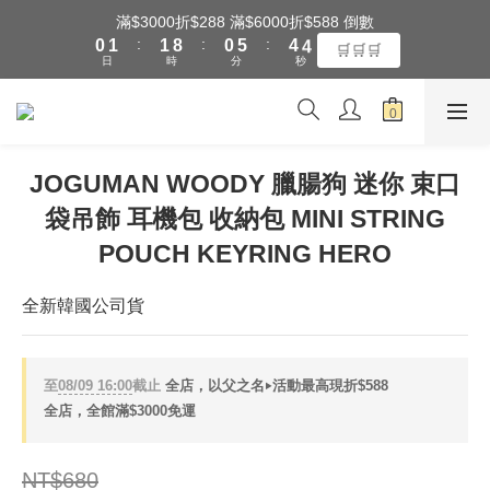
1
2
2
9
1
6
5
5
滿$3000折$288 滿$6000折$588 倒數
全館滿$3000享『超商』免運費
:
:
:
0
1
1
8
0
5
4
4
🛒🛒🛒
日
時
分
秒
0
0
7
4
3
3
6
3
2
2
5
2
1
1
全館滿$3000享『超商』免運費
4
1
0
0
3
0
JOGUMAN WOODY 臘腸狗 迷你 束口
2
袋吊飾 耳機包 收納包 MINI STRING
1
0
POUCH KEYRING HERO
全新韓國公司貨
至
08/09 16:00
截止
全店，以父之名‣活動最高現折$588
全店，全館滿$3000免運
NT$680