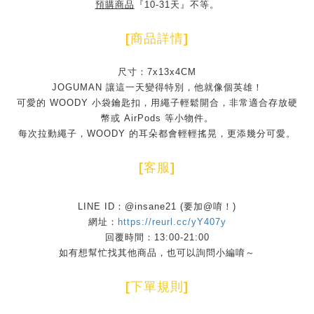
預購商品
『10-31天』不等。
[
商品詳情
]
尺寸：7x13x4CM
JOGUMAN 讓這一天變得特別，他就像個英雄！
可愛的 WOODY 小袋鑰匙扣，用繩子輕鬆開合，非常適合存放硬
幣或 AirPods 等小物件。
每次拉動繩子，WOODY 的耳朵都會輕輕搖晃，更添幾分可愛。
[
客服
]
LINE ID：@insane21 (要加@唷！)
網址：
https://reurl.cc/yY407y
回覆時間：13:00-21:00
如有想幫忙找其他商品，也可以詢問小編唷～
[
下單規則
]