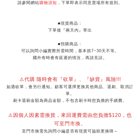
請參閱網站
購物須知
，下單即表示同意賣場所有規則。
■現貨商品：
下單後『兩天內』寄出
■預購商品：
可以詢問小編實際所需時間，基本抓7~30天不等。
國外有時會有延遲的情況，再請見諒。
⚠️代購 隨時會有『砍單』、『缺貨』風險!!!
如遇砍單，會另行通知。顧客可選擇更換其他商品、退刷、取消訂
單。
刷卡退刷金額為商品金額，不包含刷卡時您負擔的手續費。
⚠️因個人因素需換貨，來回運費需由您負擔$120，也
可至門市換。
至門市換需先詢問小編是否有現貨可協助更換唷～