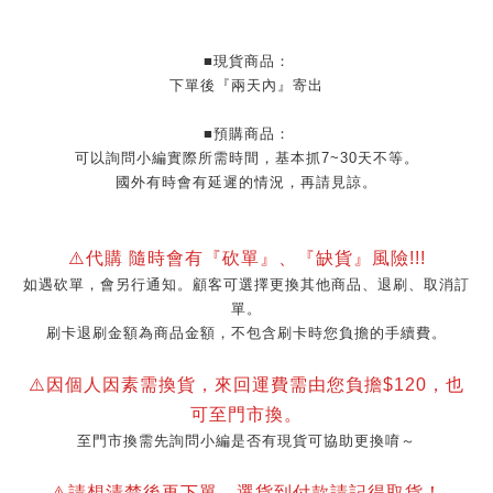
■現貨商品：
下單後『兩天內』寄出
■預購商品：
可以詢問小編實際所需時間，基本抓7~30天不等。
國外有時會有延遲的情況，再請見諒。
⚠️代購 隨時會有『砍單』、『缺貨』風險!!!
如遇砍單，會另行通知。顧客可選擇更換其他商品、退刷、取消訂
單。
刷卡退刷金額為商品金額，不包含刷卡時您負擔的手續費。
⚠️因個人因素需換貨，來回運費需由您負擔$120，也
可至門市換。
至門市換需先詢問小編是否有現貨可協助更換唷～
⚠️請想清楚後再下單，選貨到付款請記得取貨！