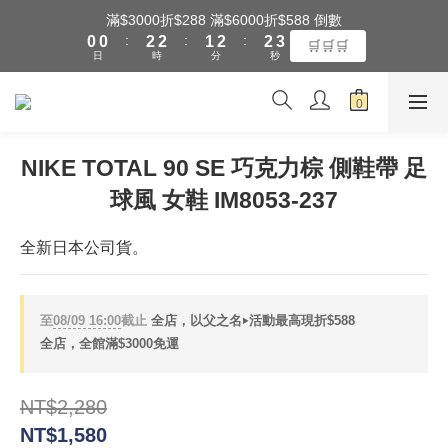
1
1
3
3
2
3
3
4
滿$3000折$288 滿$6000折$588 倒數
全館滿$3000享『超商』免運費
:
:
:
0
0
2
2
1
2
2
3
🛒🛒🛒
日
時
分
秒
1
1
0
1
1
2
0
0
0
0
1
0
全館滿$3000享『超商』免運費
NIKE TOTAL 90 SE 巧克力棕 側鞋帶 足
球風 女鞋 IM8053-237
全新日本公司貨。
至
08/09 16:00
截止
全店，以父之名‣活動最高現折$588
全店，全館滿$3000免運
NT$2,280
NT$1,580