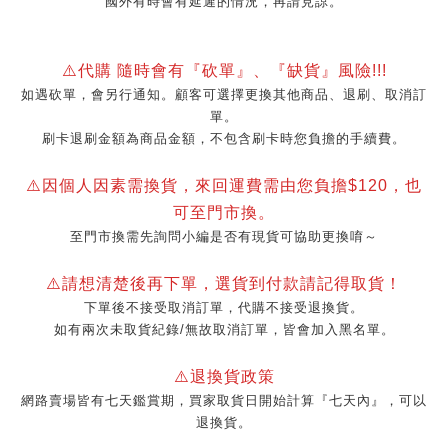
國外有時會有延遲的情況，再請見諒。
⚠️代購 隨時會有『砍單』、『缺貨』風險!!!
如遇砍單，會另行通知。顧客可選擇更換其他商品、退刷、取消訂
單。
刷卡退刷金額為商品金額，不包含刷卡時您負擔的手續費。
⚠️因個人因素需換貨，來回運費需由您負擔$120，也
可至門市換。
至門市換需先詢問小編是否有現貨可協助更換唷～
⚠️請想清楚後再下單，選貨到付款請記得取貨！
下單後不接受取消訂單，代購不接受退換貨。
如有兩次未取貨紀錄/無故取消訂單，皆會加入黑名單。
⚠️退換貨政策
網路賣場皆有七天鑑賞期，買家取貨日開始計算『七天內』，可以
退換貨。