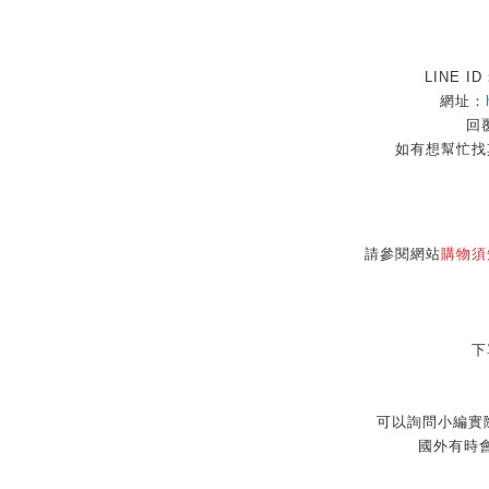
LINE I
網址：
回覆
如有想幫忙找
請參閱網站
購物須
下
可以詢問小編實
國外有時