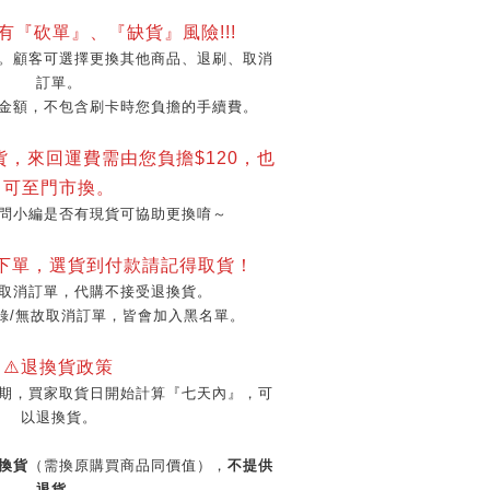
會有『砍單』、『缺貨』風險!!!
。顧客可選擇更換其他商品、退刷、取消
訂單。
金額，不包含刷卡時您負擔的手續費。
貨，來回運費需由您負擔$120，也
可至門市換。
問小編是否有現貨可協助更換唷～
再下單，選貨到付款請記得取貨！
取消訂單，代購不接受退換貨。
錄/無故取消訂單，皆會加入黑名單。
⚠️退換貨政策
期，買家取貨日開始計算『七天內』，可
以退換貨。
換貨
（需換原購買商品同價值），
不提供
退貨
。