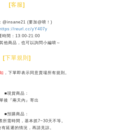
[
客服
]
D：@insane21 (要加@唷！)
https://reurl.cc/yY407y
時間：13:00-21:00
其他商品，也可以詢問小編唷～
[
下單規則
]
知
，下單即表示同意賣場所有規則。
■現貨商品：
單後『兩天內』寄出
■預購商品：
際所需時間，基本抓7~30天不等。
會有延遲的情況，再請見諒。