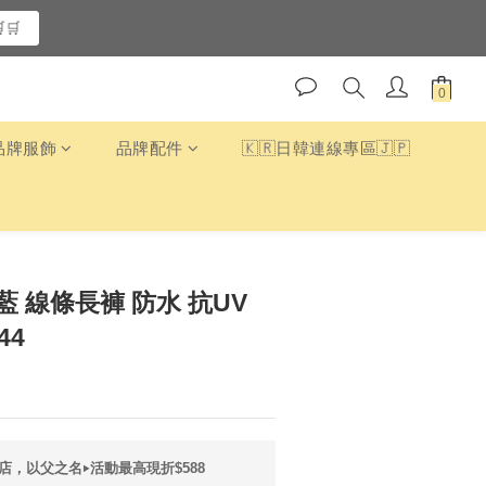
🛒
品牌服飾
品牌配件
🇰🇷日韓連線專區🇯🇵
藍 線條長褲 防水 抗UV
44
店，以父之名‣活動最高現折$588