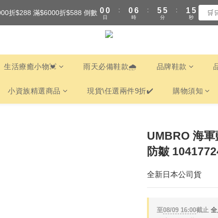
:
:
:
0
0
0
6
5
5
1
4
000折$288 滿$6000折$588 倒數
全館滿$3000享『超商』免運費
🛒
日
時
分
秒
5
4
4
0
3
4
3
3
2
全館滿$3000享『超商』免運費
3
2
2
1
2
1
1
0
1
0
0
生活療癒小物💓
雨天必備鞋款🌧️
品牌鞋款
0
小資族精選商品
現貨\任選兩件9折✔️
購物須知
UMBRO 海軍
防皺 1041772
全新日本公司貨
至
08/09 16:00
截止
全