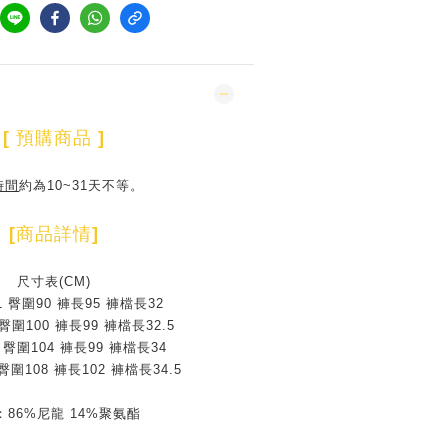
[
預購商品
]
時間
約為10~31天不等。
[
商品詳情
]
尺寸表(CM)
1 臀圍90 褲長95 褲檔長32
 臀圍100 褲長99 褲檔長32.5
 臀圍104 褲長99 褲檔長34
 臀圍108 褲長102 褲檔長34.5
：86%尼龍 14%聚氨酯