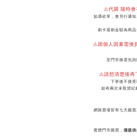
⚠️代購 隨時
如遇砍單，會另行通知
刷卡退刷金額為商品
⚠️因個人因素需換
至門市換需先詢
⚠️請想清楚後
下單後不接受
如有兩次未取貨紀
網路賣場皆有七天鑑賞
實體門市購買，
僅提供