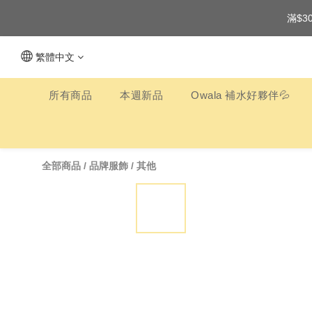
滿$3
繁體中文
所有商品
本週新品
Owala 補水好夥伴💦
全部商品
/
品牌服飾
/
其他