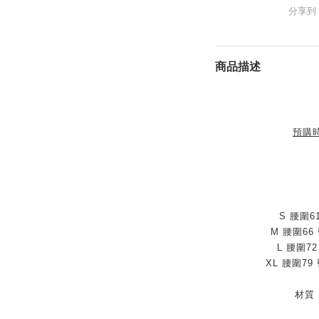
分享到
商品描述
預購
S 腰圍6
M 腰圍66
L 腰圍72
XL 腰圍79
材質