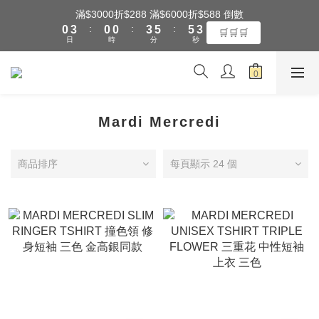
1
4
1
1
4
6
6
3
滿$3000折$288 滿$6000折$588 倒數
全館滿$3000享『超商』免運費
:
:
:
0
3
0
0
3
5
5
2
🛒🛒🛒
日
時
分
秒
2
2
4
4
1
1
1
3
3
0
0
0
2
2
全館滿$3000享『超商』免運費
1
1
0
0
Mardi Mercredi
商品排序
每頁顯示 24 個