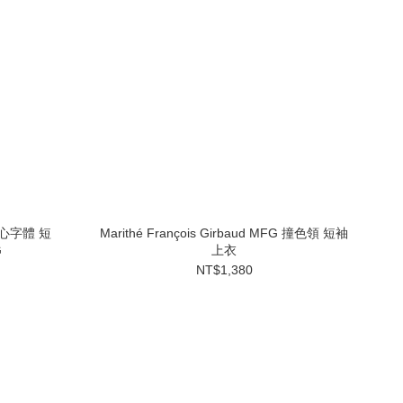
 空心字體 短
Marithé François Girbaud MFG 撞色領 短袖
G
上衣
NT$1,380