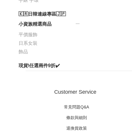
手錶 手環
🇰🇷日韓連線專區🇯🇵
小資族精選商品
平價服飾
日系女裝
飾品
現貨\任選兩件9折✔️
Customer Service
常見問題Q&A
條款與細則
退換貨政策