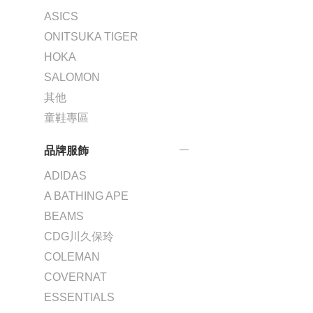
ASICS
ONITSUKA TIGER
HOKA
SALOMON
其他
童鞋專區
品牌服飾
ADIDAS
A BATHING APE
BEAMS
CDG川久保玲
COLEMAN
COVERNAT
ESSENTIALS