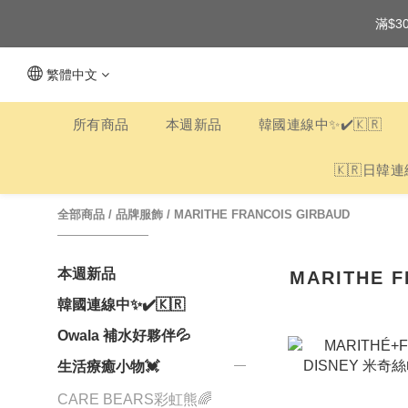
滿$3
繁體中文
所有商品
本週新品
韓國連線中✨✔️🇰🇷
🇰🇷日韓連
全部商品
/
品牌服飾
/
MARITHE FRANCOIS GIRBAUD
本週新品
MARITHE F
韓國連線中✨✔️🇰🇷
Owala 補水好夥伴💦
生活療癒小物💓
CARE BEARS彩虹熊🌈