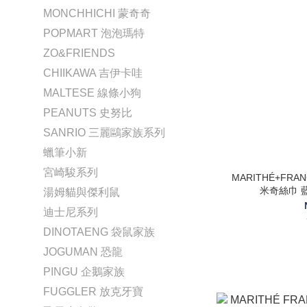
MONCHHICHI 蒙奇奇
POPMART 泡泡瑪特
ZO&FRIENDS
CHIIKAWA 吉伊卡哇
MALTESE 線條小狗
PEANUTS 史努比
SANRIO 三麗鷗家族系列
蠟筆小新
宮崎駿系列
MARITHÉ+FRANÇ
米奇絲巾 
湯姆貓與傑利鼠
迪士尼系列
DINOTAENG 袋鼠家族
JOGUMAN 恐龍
PINGU 企鵝家族
FUGGLER 放克牙寶