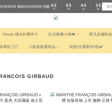
:
:
:
0
2
0
5
4
4
3
4
000折$288 滿$6000折$588 倒數
全館滿$3000享『超商』免運費
🛒
日
時
分
秒
1
4
3
3
2
3
0
3
2
2
1
2
全館滿$3000享『超商』免運費
2
1
1
0
1
1
0
0
0
0
Owala 補水好夥伴💦
生活療癒小物💓
雨天必備鞋款
線專區🇯🇵
小資族精選商品
現貨\任選兩件9折✔️
RANCOIS GIRBAUD