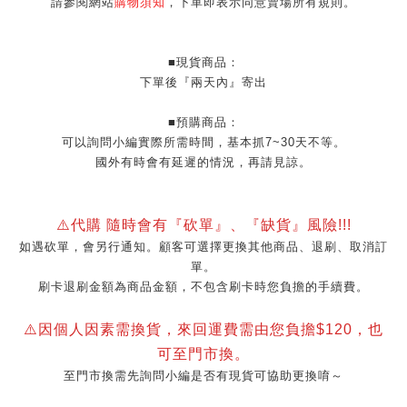
請參閱網站
購物須知
，下單即表示同意賣場所有規則。
■現貨商品：
下單後『兩天內』寄出
■預購商品：
可以詢問小編實際所需時間，基本抓7~30天不等。
國外有時會有延遲的情況，再請見諒。
⚠️代購 隨時會有『砍單』
、『缺貨』風險!!!
如遇砍單，會另行通知。顧客可選擇更換其他商品、退刷、取消訂
單。
刷卡退刷金額為商品金額，不包含刷卡時您負擔的手續費。
⚠️因個人因素需換貨，來回運費需由您負擔$120，也
可至門市換。
至門市換需先詢問小編是否有現貨可協助更換唷～