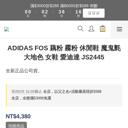
1
1
1
3
4
7
2
7
滿$3000折$288 滿$6000折$588 倒數
全館滿$3000享『超商』免運費
:
:
:
0
0
0
2
3
6
1
6
🛒🛒🛒
日
時
分
秒
1
2
5
0
5
0
1
4
4
0
3
3
全館滿$3000享『超商』免運費
2
2
1
1
ADIDAS FOS 藕粉 霧粉 休閒鞋 魔鬼氈
0
0
大地色 女鞋 愛迪達 JS2445
全新正品公司貨。
至
08/09 16:00
截止
全店，以父之名‣活動最高現折$588
全店，全館滿$3000免運
NT$4,380
預購商品