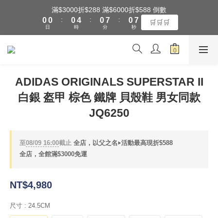
1
1
1
5
1
8
1
8
滿$3000折$288 滿$6000折$588 倒數
全館滿$3000享『超商』免運費
:
:
:
0
0
0
4
0
7
0
7
🛒🛒🛒
日
時
分
秒
3
6
6
2
5
5
1
4
4
全館滿$3000享『超商』免運費
0
3
3
2
2
ADIDAS ORIGINALS SUPERSTAR II
1
1
白銀 盔甲 棕色 鐵牌 貝殼鞋 男女同款
0
0
JQ6250
至
08/09 16:00
截止
全店，以父之名‣活動最高現折$588
全店，全館滿$3000免運
NT$4,980
尺寸
: 24.5CM