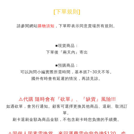
[
下單規則
]
請參閱網站
購物須知
，下單即表示同意賣場所有規則。
■現貨商品：
下單後『兩天內』寄出
■預購商品：
可以詢問小編實際所需時間，基本抓7~30天不等。
國外有時會有延遲的情況，再請見諒。
⚠️代購 隨時會有『砍單』、『缺貨』風險!!!
如遇砍單，會另行通知。顧客可選擇更換其他商品、退刷、取消訂
單。
刷卡退刷金額為商品金額，不包含刷卡時您負擔的手續費。
⚠️因個人因素需換貨，來回運費需由您負擔$120，也