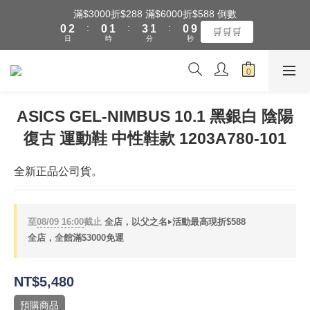
1
3
1
2
4
2
1
滿$3000折$288 滿$6000折$588 倒數
全館滿$3000享『超商』免運費
:
:
:
0
2
0
1
3
1
0
9
🛒🛒🛒
日
時
分
秒
1
0
2
0
8
0
1
7
0
6
全館滿$3000享『超商』免運費
5
4
ASICS GEL-NIMBUS 10.1 黑銀白 陰陽
3
復古 運動鞋 中性鞋款 1203A780-101
2
1
0
全新正品公司貨。
至
08/09 16:00
截止
全店，以父之名‣活動最高現折$588
全店，全館滿$3000免運
NT$5,480
預購商品