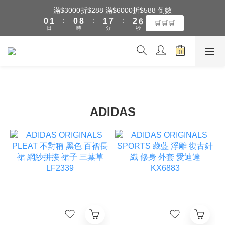
1
2
1
9
2
8
3
7
滿$3000折$288 滿$6000折$588 倒數
全館滿$3000享『超商』免運費
:
:
:
0
1
0
8
1
7
2
6
🛒🛒🛒
日
時
分
秒
0
7
0
6
1
5
6
5
0
4
5
4
3
全館滿$3000享『超商』免運費
4
3
2
3
2
1
2
1
0
1
0
0
ADIDAS