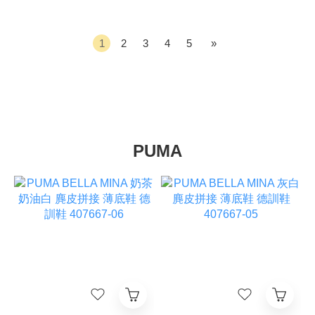
1
2
3
4
5
»
PUMA