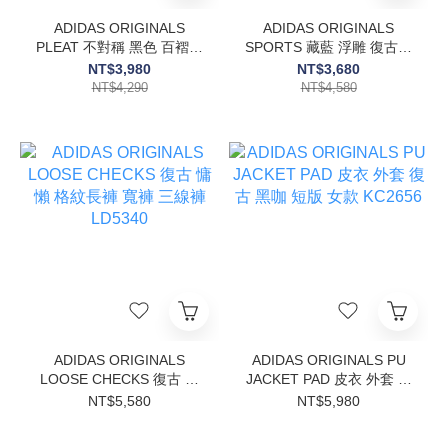
ADIDAS ORIGINALS
ADIDAS ORIGINALS
PLEAT 不對稱 黑色 百褶長
SPORTS 藏藍 浮雕 復古針
裙 網紗拼接 裙子 三葉草
織 修身 外套 愛迪達
NT$3,980
NT$3,680
LF2339
KX6883
NT$4,290
NT$4,580
ADIDAS ORIGINALS
ADIDAS ORIGINALS PU
LOOSE CHECKS 復古 慵
JACKET PAD 皮衣 外套 復
懶 格紋長褲 寬褲 三線褲
古 黑咖 短版 女款 KC2656
NT$5,580
NT$5,980
LD5340