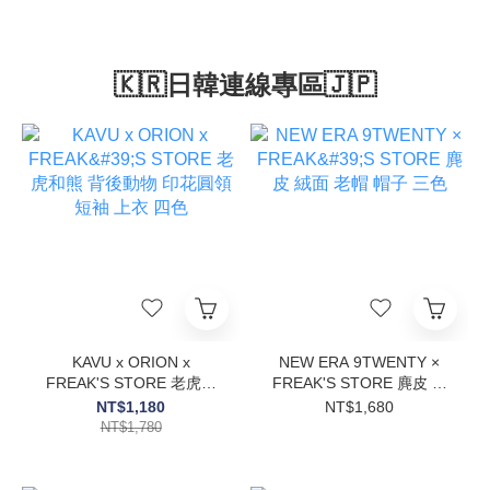
🇰🇷日韓連線專區🇯🇵
KAVU x ORION x
NEW ERA 9TWENTY ×
FREAK'S STORE 老虎和
FREAK'S STORE 麂皮 絨
熊 背後動物 印花圓領 短袖
面 老帽 帽子 三色
NT$1,180
NT$1,680
上衣 四色
NT$1,780