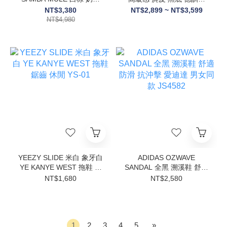
大地色系 穆勒 拖鞋 女鞋
板鞋 愛迪達 KH6999
NT$3,380
NT$2,899 ~ NT$3,599
HP5050/HP5051
NT$4,980
YEEZY SLIDE 米白 象牙白
ADIDAS OZWAVE
YE KANYE WEST 拖鞋 鋸
SANDAL 全黑 溯溪鞋 舒適
齒 休閒 YS-01
防滑 抗沖擊 愛迪達 男女同
NT$1,680
NT$2,580
款 JS4582
1
2
3
4
5
»