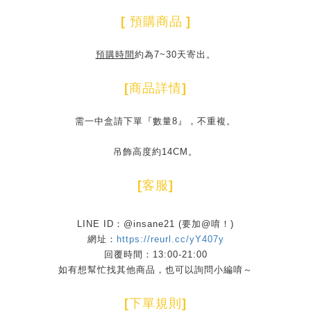
[
預購商品
]
預購時間
約為7~30天寄出。
[
商品詳情
]
需一中盒請下單『數量8』，不重複。
吊飾高度約14CM。
[
客服
]
LINE ID：@insane21 (要加@唷！)
網址：
https://reurl.cc/yY407y
回覆時間：13:00-21:00
如有想幫忙找其他商品，也可以詢問小編唷～
[
下單規則
]