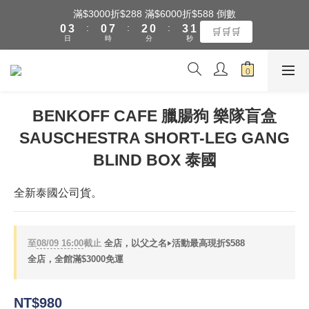
1
4
1
8
3
1
4
2
滿$3000折$288 滿$6000折$588 倒數
全館滿$3000享『超商』免運費
:
:
:
0
3
0
7
2
0
3
1
🛒🛒🛒
日
時
分
秒
2
6
1
2
0
1
5
0
1
0
4
0
全館滿$3000享『超商』免運費
3
2
BENKOFF CAFE 臘腸狗 樂隊盲盒
1
SAUSCHESTRA SHORT-LEG GANG
0
BLIND BOX 泰國
全新泰國公司貨。
至
08/09 16:00
截止
全店，以父之名‣活動最高現折$588
全店，全館滿$3000免運
NT$980