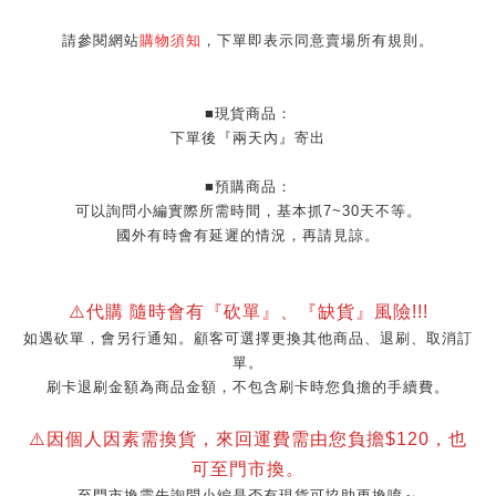
請參閱網站
購物須知
，下單即表示同意賣場所有規則。
■現貨商品：
下單後『兩天內』寄出
■預購商品：
可以詢問小編實際所需時間，基本抓7~30天不等。
國外有時會有延遲的情況，再請見諒。
⚠️代購 隨時會有『砍單』、『缺貨』風險!!!
如遇砍單，會另行通知。顧客可選擇更換其他商品、退刷、取消訂
單。
刷卡退刷金額為商品金額，不包含刷卡時您負擔的手續費。
⚠️因個人因素需換貨，來回運費需由您負擔$120，也
可至門市換。
至門市換需先詢問小編是否有現貨可協助更換唷～